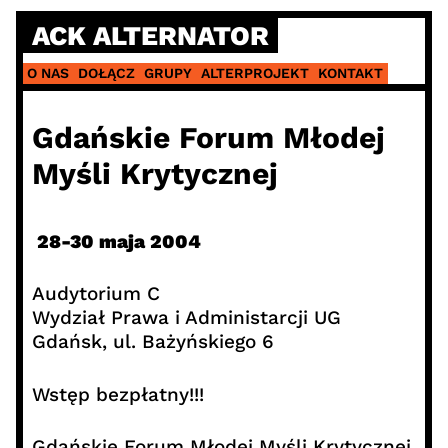
Skip
ACK ALTERNATOR
to
content
O NAS
DOŁĄCZ
GRUPY
ALTERPROJEKT
KONTAKT
Gdańskie Forum Młodej
Myśli Krytycznej
28-30 maja 2004
Audytorium C
Wydział Prawa i Administarcji UG
Gdańsk, ul. Bażyńskiego 6
Wstęp bezpłatny!!!
Gdańskie Forum Młodej Myśli Krytycznej