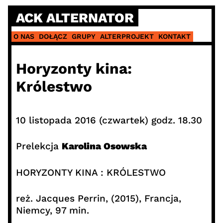
Skip
ACK ALTERNATOR
to
content
O NAS
DOŁĄCZ
GRUPY
ALTERPROJEKT
KONTAKT
Horyzonty kina:
Królestwo
10 listopada 2016 (czwartek) godz. 18.30
Prelekcja
Karolina Osowska
HORYZONTY KINA : KRÓLESTWO
reż. Jacques Perrin, (2015), Francja,
Niemcy, 97 min.