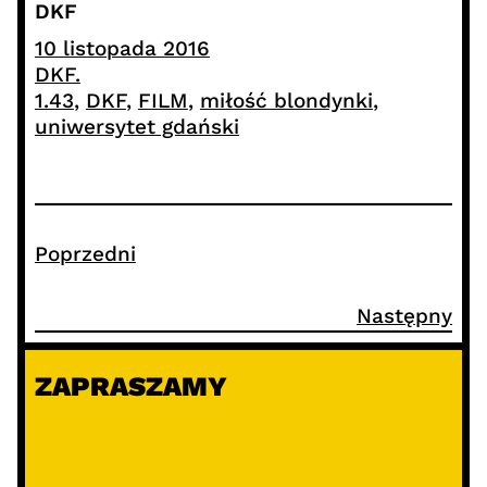
DKF
10 listopada 2016
DKF.
1.43
, 
DKF
, 
FILM
, 
miłość blondynki
, 
uniwersytet gdański
Poprzedni
Następny
ZAPRASZAMY