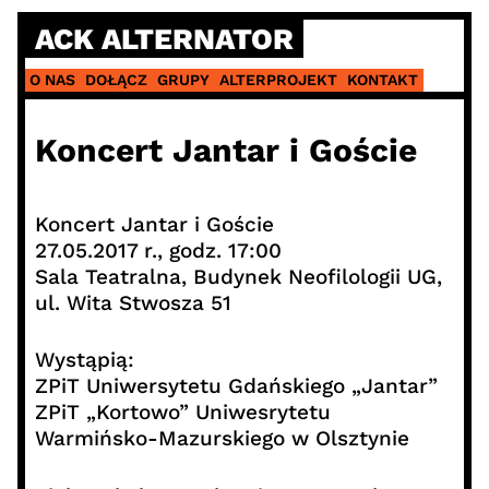
Skip
ACK ALTERNATOR
to
content
O NAS
DOŁĄCZ
GRUPY
ALTERPROJEKT
KONTAKT
Koncert Jantar i Goście
Koncert Jantar i Goście
27.05.2017 r., godz. 17:00
Sala Teatralna, Budynek Neofilologii UG,
ul. Wita Stwosza 51
Wystąpią:
ZPiT Uniwersytetu Gdańskiego „Jantar”
ZPiT „Kortowo” Uniwesrytetu
Warmińsko-Mazurskiego w Olsztynie