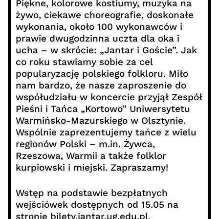
Piękne, kolorowe kostiumy, muzyka na
żywo, ciekawe choreografie, doskonałe
wykonania, około 100 wykonawców i
prawie dwugodzinna uczta dla oka i
ucha – w skrócie: „Jantar i Goście”. Jak
co roku stawiamy sobie za cel
popularyzację polskiego folkloru. Miło
nam bardzo, że nasze zaproszenie do
współudziału w koncercie przyjął Zespół
Pieśni i Tańca „Kortowo” Uniwersytetu
Warmińsko-Mazurskiego w Olsztynie.
Wspólnie zaprezentujemy tańce z wielu
regionów Polski – m.in. Żywca,
Rzeszowa, Warmii a także folklor
kurpiowski i miejski. Zapraszamy!
Wstęp na podstawie bezpłatnych
wejściówek dostępnych od 15.05 na
stronie bilety.jantar.ug.edu.pl.