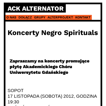
Skip
ACK ALTERNATOR
to
content
O NAS
DOŁĄCZ
GRUPY
ALTERPROJEKT
KONTAKT
Koncerty Negro Spirituals
Zapraszamy na koncerty promujące
płytę Akademickiego Chóru
Uniwersytetu Gdańskiego
SOPOT
17 LISTOPADA (SOBOTA) 2012, GODZINA
19:30