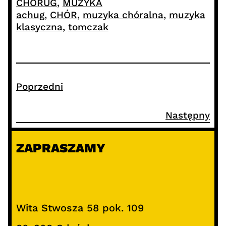
CHÓRUG
, 
MUZYKA
achug
, 
CHÓR
, 
muzyka chóralna
, 
muzyka
klasyczna
, 
tomczak
Poprzedni
Następny
ZAPRASZAMY
Wita Stwosza 58 pok. 109