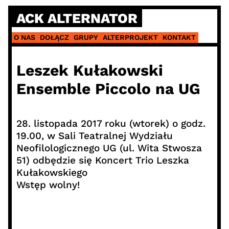
Skip
ACK ALTERNATOR
to
content
O NAS
DOŁĄCZ
GRUPY
ALTERPROJEKT
KONTAKT
Leszek Kułakowski
Ensemble Piccolo na UG
28. listopada 2017 roku (wtorek) o godz.
19.00, w Sali Teatralnej Wydziału
Neofilologicznego UG (ul. Wita Stwosza
51) odbędzie się Koncert Trio Leszka
Kułakowskiego
Wstęp wolny!