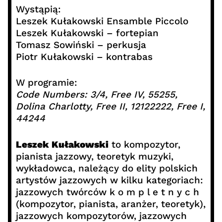
Wystąpią:
Leszek Kułakowski Ensamble Piccolo
Leszek Kułakowski – fortepian
Tomasz Sowiński – perkusja
Piotr Kułakowski – kontrabas
W programie:
Code Numbers: 3/4, Free IV, 55255,
Dolina Charlotty, Free II, 12122222, Free I,
44244
Leszek Kułakowski
to kompozytor,
pianista jazzowy, teoretyk muzyki,
wykładowca, należący do elity polskich
artystów jazzowych w kilku kategoriach:
jazzowych twórców k o m p l e t n y c h
(kompozytor, pianista, aranżer, teoretyk),
jazzowych kompozytorów, jazzowych