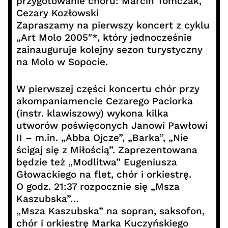
przygotowanie chóru: Marcin Tomczak,
Cezary Kozłowski
Zapraszamy na pierwszy koncert z cyklu
„Art Molo 2005″*, który jednocześnie
zainauguruje kolejny sezon turystyczny
na Molo w Sopocie.
W pierwszej części koncertu chór przy
akompaniamencie Cezarego Paciorka
(instr. klawiszowy) wykona kilka
utworów poświęconych Janowi Pawłowi
II – m.in. „Abba Ojcze”, „Barka”, „Nie
ścigaj się z Miłością”. Zaprezentowana
będzie też „Modlitwa” Eugeniusza
Głowackiego na flet, chór i orkiestrę.
O godz. 21:37 rozpocznie się „Msza
Kaszubska”…
„Msza Kaszubska” na sopran, saksofon,
chór i orkiestrę Marka Kuczyńskiego