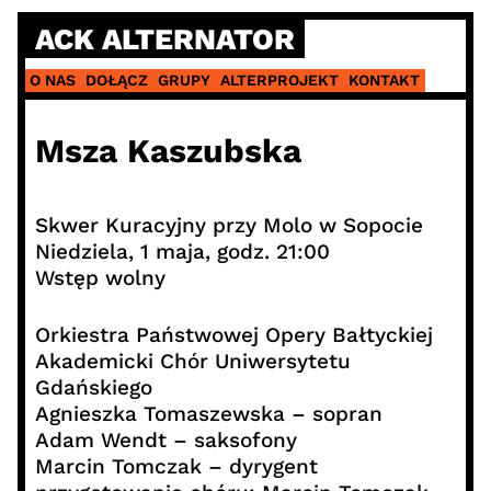
Skip
ACK ALTERNATOR
to
content
O NAS
DOŁĄCZ
GRUPY
ALTERPROJEKT
KONTAKT
Msza Kaszubska
Skwer Kuracyjny przy Molo w Sopocie
Niedziela, 1 maja, godz. 21:00
Wstęp wolny
Orkiestra Państwowej Opery Bałtyckiej
Akademicki Chór Uniwersytetu
Gdańskiego
Agnieszka Tomaszewska – sopran
Adam Wendt – saksofony
Marcin Tomczak – dyrygent