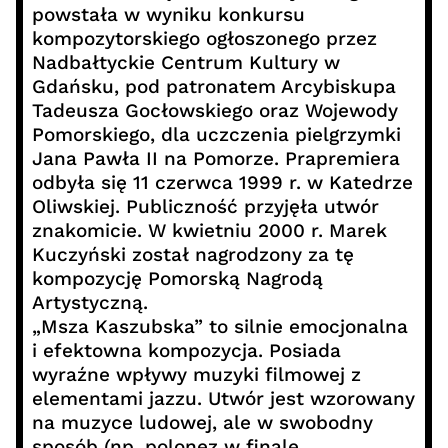
powstała w wyniku konkursu
kompozytorskiego ogłoszonego przez
Nadbałtyckie Centrum Kultury w
Gdańsku, pod patronatem Arcybiskupa
Tadeusza Gocłowskiego oraz Wojewody
Pomorskiego, dla uczczenia pielgrzymki
Jana Pawła II na Pomorze. Prapremiera
odbyła się 11 czerwca 1999 r. w Katedrze
Oliwskiej. Publiczność przyjęła utwór
znakomicie. W kwietniu 2000 r. Marek
Kuczyński został nagrodzony za tę
kompozycję Pomorską Nagrodą
Artystyczną.
„Msza Kaszubska” to silnie emocjonalna
i efektowna kompozycja. Posiada
wyraźne wpływy muzyki filmowej z
elementami jazzu. Utwór jest wzorowany
na muzyce ludowej, ale w swobodny
sposób (np. polonez w finale