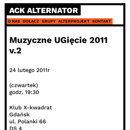
Skip
ACK ALTERNATOR
to
content
O NAS
DOŁĄCZ
GRUPY
ALTERPROJEKT
KONTAKT
Muzyczne UGięcie 2011
v.2
24 lutego 2011r
(czwartek)
godz. 19:30
Klub X-kwadrat
Gdańsk
ul. Polanki 66
DS 4