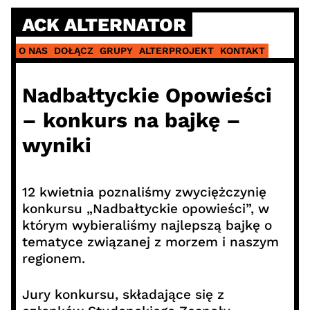
Skip
ACK ALTERNATOR
to
content
O NAS
DOŁĄCZ
GRUPY
ALTERPROJEKT
KONTAKT
Nadbałtyckie Opowieści
– konkurs na bajkę –
wyniki
12 kwietnia poznaliśmy zwyciężczynię
konkursu „Nadbałtyckie opowieści”, w
którym wybieraliśmy najlepszą bajkę o
tematyce związanej z morzem i naszym
regionem.
Jury konkursu, składające się z