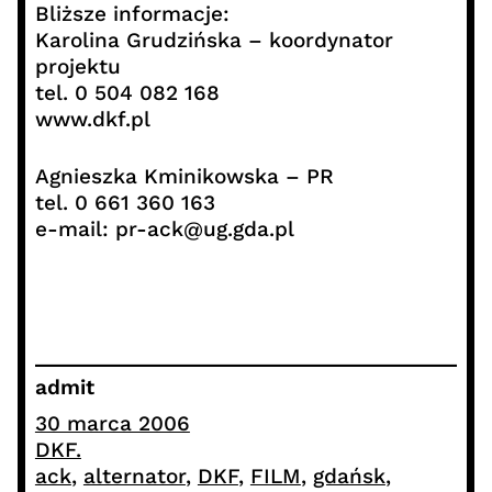
Bliższe informacje:
Karolina Grudzińska – koordynator
projektu
tel. 0 504 082 168
www.dkf.pl
Agnieszka Kminikowska – PR
tel. 0 661 360 163
e-mail: pr-ack@ug.gda.pl
admit
30 marca 2006
DKF.
ack
, 
alternator
, 
DKF
, 
FILM
, 
gdańsk
, 