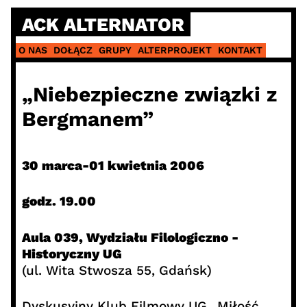
Skip
ACK ALTERNATOR
to
content
O NAS
DOŁĄCZ
GRUPY
ALTERPROJEKT
KONTAKT
„Niebezpieczne związki z
Bergmanem”
30 marca-01 kwietnia 2006
godz. 19.00
Aula 039, Wydziału Filologiczno -
Historyczny UG
(ul. Wita Stwosza 55, Gdańsk)
Dyskusyjny Klub Filmowy UG „Miłość