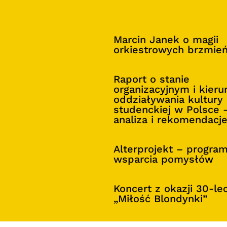
Marcin Janek o magii
orkiestrowych brzmie
Raport o stanie
organizacyjnym i kier
oddziaływania kultury
studenckiej w Polsce 
analiza i rekomendacj
Alterprojekt – progra
wsparcia pomysłów
Koncert z okazji 30-le
„Miłość Blondynki”