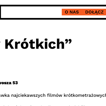
O NAS
DOŁĄCZ
 Krótkich”
wosza 53
awka najciekawszych filmów krótkometrażowych