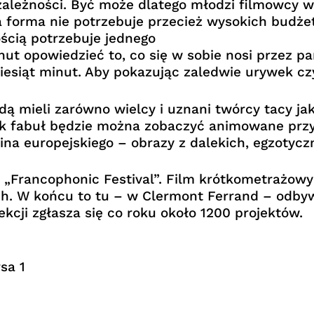
ezależności. Być może dlatego młodzi filmowcy w
a forma nie potrzebuje przecież wysokich budże
ścią potrzebuje jednego
ut opowiedzieć to, co się w sobie nosi przez parę
esiąt minut. Aby pokazując zaledwie urywek czyj
 mieli zarówno wielcy i uznani twórcy tacy jak 
bok fabuł będzie można zobaczyć animowane prz
a europejskiego – obrazy z dalekich, egzotyczn
 „Francophonic Festival”. Film krótkometrażowy
h. W końcu to tu – w Clermont Ferrand – odbywa
kcji zgłasza się co roku około 1200 projektów.
sa 1