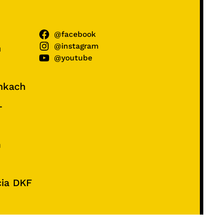
@facebook
@instagram
ń
@youtube
unkach
–
e
m
cia DKF