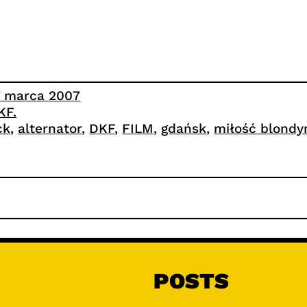
7 marca 2007
KF.
ck
, 
alternator
, 
DKF
, 
FILM
, 
gdańsk
, 
miłość blondy
POSTS