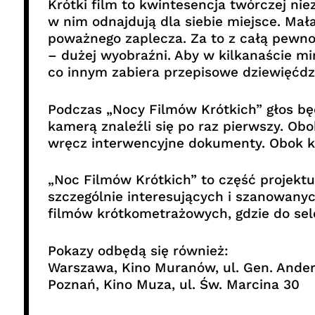
Krótki film to kwintesencja twórczej ni
w nim odnajdują dla siebie miejsce. Mał
poważnego zaplecza. Za to z całą pewno
– dużej wyobraźni. Aby w kilkanaście min
co innym zabiera przepisowe dziewięćdzi
Podczas „Nocy Filmów Krótkich” głos będą
kamerą znaleźli się po raz pierwszy. O
wręcz interwencyjne dokumenty. Obok kin
„Noc Filmów Krótkich” to część projektu
szczególnie interesujących i szanowanyc
filmów krótkometrażowych, gdzie do sele
Pokazy odbędą się również:
Warszawa, Kino Muranów, ul. Gen. Ander
Poznań, Kino Muza, ul. Św. Marcina 30