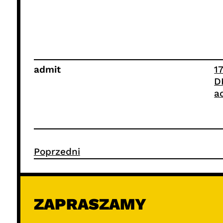
admit
1
D
a
Poprzedni
ZAPRASZAMY