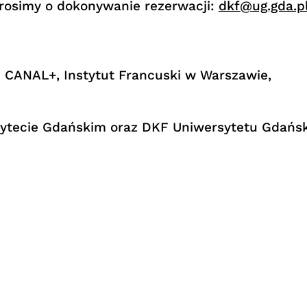
prosimy o dokonywanie rezerwacji:
dkf@ug.gda.p
i CANAL+, Instytut Francuski w Warszawie,
sytecie Gdańskim oraz DKF Uniwersytetu Gdański