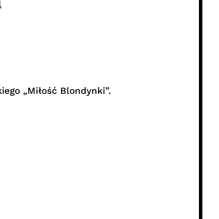
l
ego „Miłość Blondynki”.