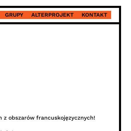
GRUPY
ALTERPROJEKT
KONTAKT
 z obszarów francuskojęzycznych!