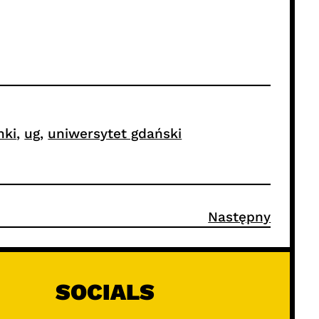
nki
, 
ug
, 
uniwersytet gdański
Następny
SOCIALS