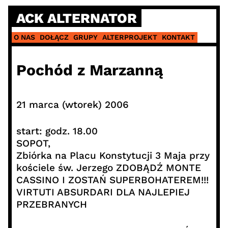
Skip
ACK ALTERNATOR
to
content
O NAS
DOŁĄCZ
GRUPY
ALTERPROJEKT
KONTAKT
Pochód z Marzanną
21 marca (wtorek) 2006
start: godz. 18.00
SOPOT,
Zbiórka na Placu Konstytucji 3 Maja przy
kościele św. Jerzego ZDOBĄDŹ MONTE
CASSINO I ZOSTAŃ SUPERBOHATEREM!!!
VIRTUTI ABSURDARI DLA NAJLEPIEJ
PRZEBRANYCH