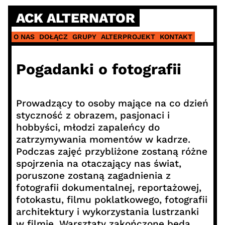
Skip
ACK ALTERNATOR
to
content
O NAS
DOŁĄCZ
GRUPY
ALTERPROJEKT
KONTAKT
Pogadanki o fotografii
Prowadzący to osoby mające na co dzień
styczność z obrazem, pasjonaci i
hobbyści, młodzi zapaleńcy do
zatrzymywania momentów w kadrze.
Podczas zajęć przybliżone zostaną różne
spojrzenia na otaczający nas świat,
poruszone zostaną zagadnienia z
fotografii dokumentalnej, reportażowej,
fotokastu, filmu poklatkowego, fotografii
architektury i wykorzystania lustrzanki
w filmie. Warsztaty zakończone będą