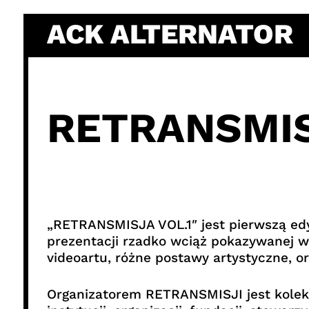
Skip
ACK ALTERNATOR
to
content
RETRANSMISJ
„RETRANSMISJA VOL.1″ jest pierwszą edyc
prezentacji rzadko wciąż pokazywanej w
videoartu, różne postawy artystyczne, o
Organizatorem RETRANSMISJI jest kolekt