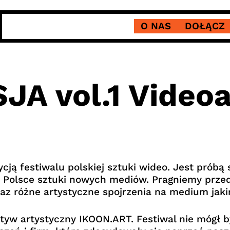
O NAS
DOŁĄCZ
A vol.1 Videoa
ją festiwalu polskiej sztuki wideo. Jest próbą
 Polsce sztuki nowych mediów. Pragniemy prze
raz różne artystyczne spojrzenia na medium jak
yw artystyczny IKOON.ART. Festiwal nie mógł b