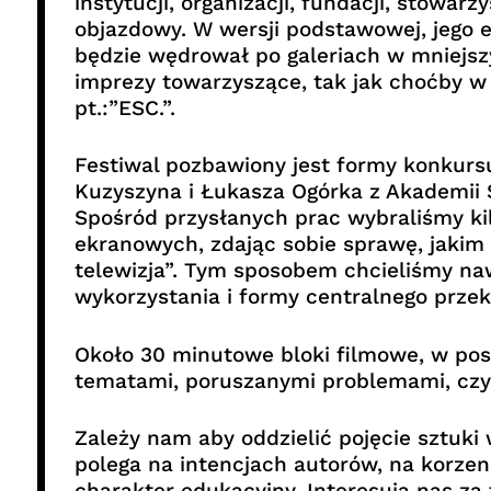
instytucji, organizacji, fundacji, stowar
objazdowy. W wersji podstawowej, jego e
będzie wędrował po galeriach w mniejsz
imprezy towarzyszące, tak jak choćby 
pt.:”ESC.”.
Festiwal pozbawiony jest formy konkurs
Kuzyszyna i Łukasza Ogórka z Akademii 
Spośród przysłanych prac wybraliśmy ki
ekranowych, zdając sobie sprawę, jakim
telewizja”. Tym sposobem chcieliśmy naw
wykorzystania i formy centralnego przek
Około 30 minutowe bloki filmowe, w post
tematami, poruszanymi problemami, czy
Zależy nam aby oddzielić pojęcie sztuki 
polega na intencjach autorów, na korze
charakter edukacyjny. Interesują nas za 