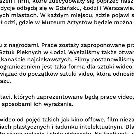
zyszeń i firm, które zdecydowały się poprzeć nas
dycje odbędą się w Gdańsku, Łodzi i Warszawie. 
ych miastach. W każdym miejscu, gdzie pojawi 
w Łodzi, gdzie w Muzeum Artystów będzie można
u z nagrodami. Prace zostały zaproponowane p
Sztuk Pięknych w Łodzi. Wysłaliśmy także otwar
lkanaście najciekawszych. Filmy postanowiliśmy
 ograniczeniem jest taka forma dla sztuki wide
iązać do początków sztuki video, która odnosiła
azu.
aci, których zaprezentowane będą prace video, 
 sposobami ich wyrażania.
wideo od pojęć takich jak kino offowe, film niez
niach plastycznych i ładunku intelektualnym. 
to różne rodzaje i style videoartu. Na festiwalu 