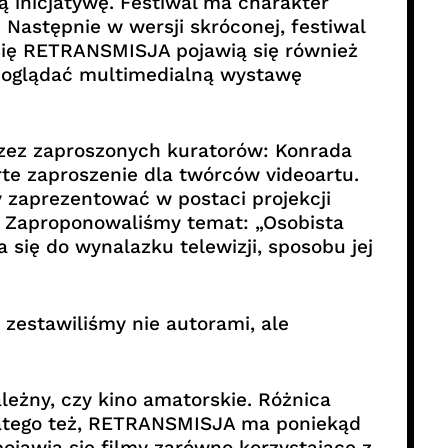
zą inicjatywę. Festiwal ma charakter
Następnie w wersji skróconej, festiwal
się RETRANSMISJA pojawią się również
 oglądać multimedialną wystawę
rzez zaproszonych kuratorów: Konrada
te zaproszenie dla twórców videoartu.
 zaprezentować w postaci projekcji
o. Zaproponowaliśmy temat: „Osobista
 się do wynalazku telewizji, sposobu jej
zestawiliśmy nie autorami, ale
ależny, czy kino amatorskie. Różnica
Dlatego też, RETRANSMISJA ma poniekąd
pojawią się filmy zarówno korzystające z