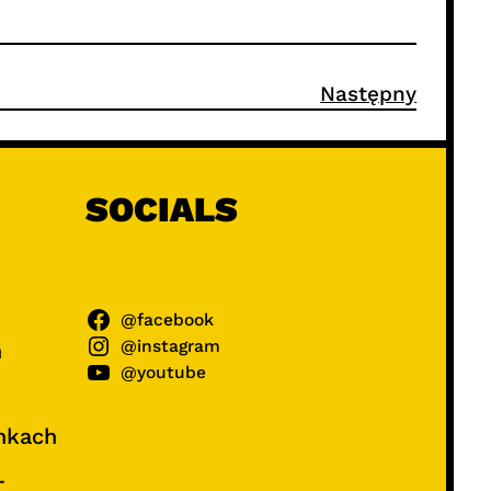
Następny
SOCIALS
@facebook
@instagram
ń
@youtube
unkach
–