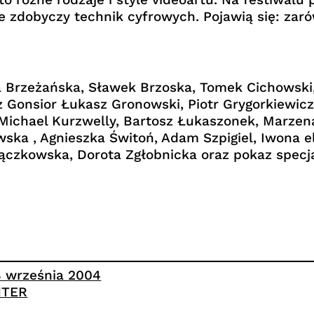
 ze zdobyczy technik cyfrowych. Pojawią się: zar
na Brzeżańska, Sławek Brzoska, Tomek Cichowsk
 Gonsior Łukasz Gronowski, Piotr Grygorkiewicz,
 Michael Kurzwelly, Bartosz Łukaszonek, Marzen
ska , Agnieszka Świtoń, Adam Szpigiel, Iwona e
czkowska, Dorota Zgłobnicka oraz pokaz specjal
8 września 2004
NTER