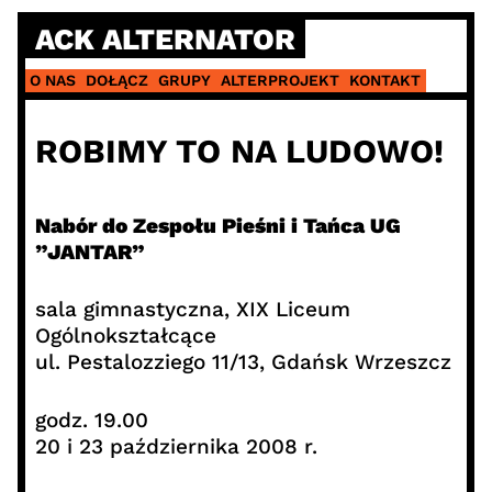
Skip
ACK ALTERNATOR
to
content
O NAS
DOŁĄCZ
GRUPY
ALTERPROJEKT
KONTAKT
ROBIMY TO NA LUDOWO!
Nabór do Zespołu Pieśni i Tańca UG
”JANTAR”
sala gimnastyczna, XIX Liceum
Ogólnokształcące
ul. Pestalozziego 11/13, Gdańsk Wrzeszcz
godz. 19.00
20 i 23 października 2008 r.