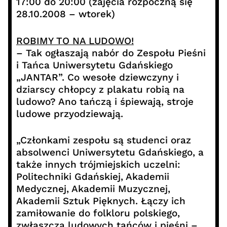
17:00 do 20:00 (zajęcia rozpoczną się
28.10.2008 – wtorek)
ROBIMY TO NA LUDOWO!
– Tak ogłaszają nabór do Zespołu Pieśni
i Tańca Uniwersytetu Gdańskiego
„JANTAR”. Co wesołe dziewczyny i
dziarscy chłopcy z plakatu robią na
ludowo? Ano tańczą i śpiewają, stroje
ludowe przyodziewają.
„Członkami zespołu są studenci oraz
absolwenci Uniwersytetu Gdańskiego, a
także innych trójmiejskich uczelni:
Politechniki Gdańskiej, Akademii
Medycznej, Akademii Muzycznej,
Akademii Sztuk Pięknych. Łączy ich
zamiłowanie do folkloru polskiego,
zwłaszcza ludowych tańców i pieśni –