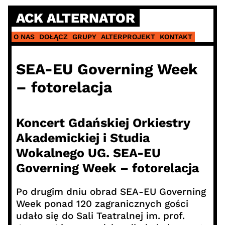
Skip
ACK ALTERNATOR
to
content
O NAS
DOŁĄCZ
GRUPY
ALTERPROJEKT
KONTAKT
SEA-EU Governing Week
– fotorelacja
Koncert Gdańskiej Orkiestry
Akademickiej i Studia
Wokalnego UG. SEA-EU
Governing Week – fotorelacja
Po drugim dniu obrad SEA-EU Governing
Week ponad 120 zagranicznych gości
udało się do Sali Teatralnej im. prof.