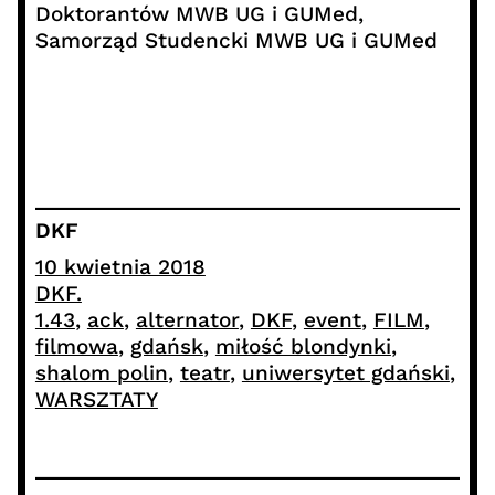
Doktorantów MWB UG i GUMed,
Samorząd Studencki MWB UG i GUMed
DKF
10 kwietnia 2018
DKF.
1.43
, 
ack
, 
alternator
, 
DKF
, 
event
, 
FILM
, 
filmowa
, 
gdańsk
, 
miłość blondynki
, 
shalom polin
, 
teatr
, 
uniwersytet gdański
, 
WARSZTATY