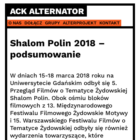
Skip
ACK ALTERNATOR
to
content
O NAS
DOŁĄCZ
GRUPY
ALTERPROJEKT
KONTAKT
Shalom Polin 2018 –
podsumowanie
W dniach 15-18 marca 2018 roku na
Uniwersytecie Gdańskim odbył się 5.
Przegląd Filmów o Tematyce Żydowskiej
Shalom Polin. Obok ośmiu bloków
filmowych z 13. Międzynarodowego
Festiwalu Filmowego Żydowskie Motywy
i 15. Warszawskiego Festiwalu Filmów o
Tematyce Żydowskiej odbyły się również
wydarzenia towarzyszące, które