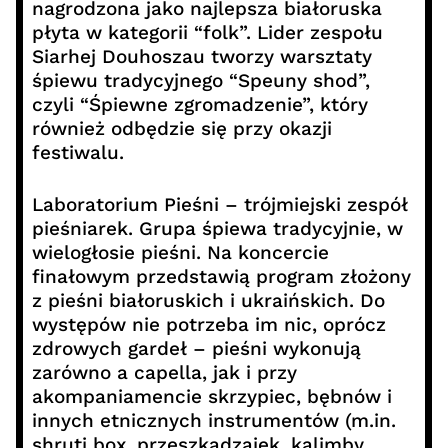
nagrodzona jako najlepsza białoruska
płyta w kategorii “folk”. Lider zespołu
Siarhej Douhoszau tworzy warsztaty
śpiewu tradycyjnego “Speuny shod”,
czyli “Śpiewne zgromadzenie”, który
również odbędzie się przy okazji
festiwalu.
Laboratorium Pieśni – trójmiejski zespół
pieśniarek. Grupa śpiewa tradycyjnie, w
wielogłosie pieśni. Na koncercie
finałowym przedstawią program złożony
z pieśni białoruskich i ukraińskich. Do
występów nie potrzeba im nic, oprócz
zdrowych gardeł – pieśni wykonują
zarówno a capella, jak i przy
akompaniamencie skrzypiec, bębnów i
innych etnicznych instrumentów (m.in.
shruti box, przeszkadzajek, kalimby,