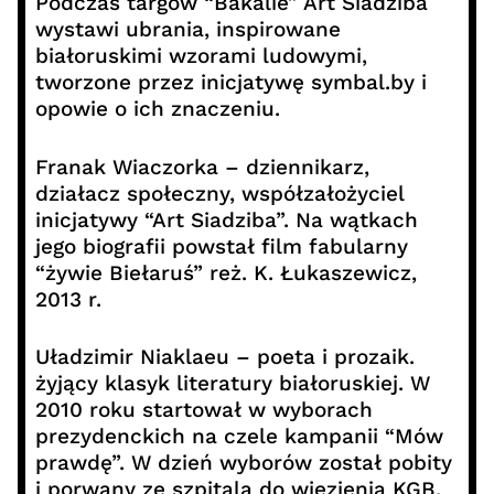
Podczas targów “Bakalie” Art Siadziba
wystawi ubrania, inspirowane
białoruskimi wzorami ludowymi,
tworzone przez inicjatywę symbal.by i
opowie o ich znaczeniu.
Franak Wiaczorka – dziennikarz,
działacz społeczny, współzałożyciel
inicjatywy “Art Siadziba”. Na wątkach
jego biografii powstał film fabularny
“żywie Biełaruś” reż. K. Łukaszewicz,
2013 r.
Uładzimir Niaklaeu – poeta i prozaik.
żyjący klasyk literatury białoruskiej. W
2010 roku startował w wyborach
prezydenckich na czele kampanii “Mów
prawdę”. W dzień wyborów został pobity
i porwany ze szpitala do więzienia KGB.