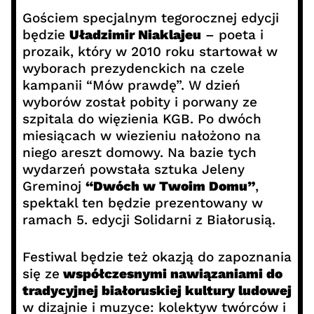
Gościem specjalnym tegorocznej edycji
będzie
Uładzimir Niaklajeu
– poeta i
prozaik, który w 2010 roku startował w
wyborach prezydenckich na czele
kampanii “Mów prawdę”. W dzień
wyborów został pobity i porwany ze
szpitala do więzienia KGB. Po dwóch
miesiącach w wiezieniu nałożono na
niego areszt domowy. Na bazie tych
wydarzeń powstała sztuka Jeleny
Greminoj
“Dwóch w Twoim Domu”
,
spektakl ten będzie prezentowany w
ramach 5. edycji Solidarni z Białorusią.
Festiwal będzie też okazją do zapoznania
się ze
współczesnymi nawiązaniami do
tradycyjnej białoruskiej kultury ludowej
w dizajnie i muzyce: kolektyw twórców i