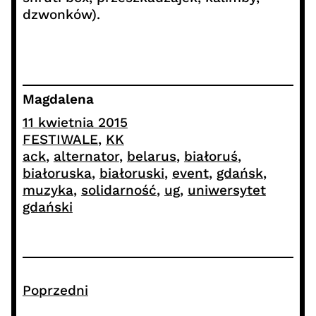
dzwonków).
Magdalena
11 kwietnia 2015
FESTIWALE
, 
KK
ack
, 
alternator
, 
belarus
, 
białoruś
, 
białoruska
, 
białoruski
, 
event
, 
gdańsk
, 
muzyka
, 
solidarność
, 
ug
, 
uniwersytet
gdański
Poprzedni