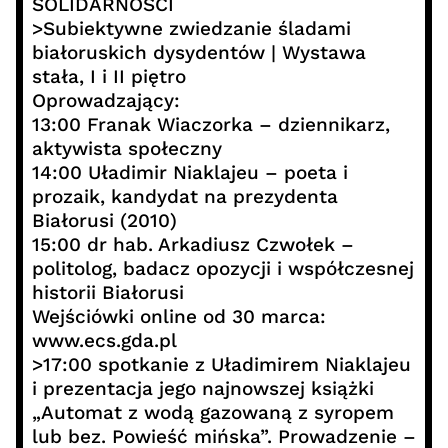
SOLIDARNOŚCI
>Subiektywne zwiedzanie śladami
białoruskich dysydentów | Wystawa
stała, I i II piętro
Oprowadzający:
13:00 Franak Wiaczorka – dziennikarz,
aktywista społeczny
14:00 Uładimir Niaklajeu – poeta i
prozaik, kandydat na prezydenta
Białorusi (2010)
15:00 dr hab. Arkadiusz Czwołek –
politolog, badacz opozycji i współczesnej
historii Białorusi
Wejściówki online od 30 marca:
www.ecs.gda.pl
>17:00 spotkanie z Uładimirem Niaklajeu
i prezentacja jego najnowszej książki
„Automat z wodą gazowaną z syropem
lub bez. Powieść mińska”. Prowadzenie –