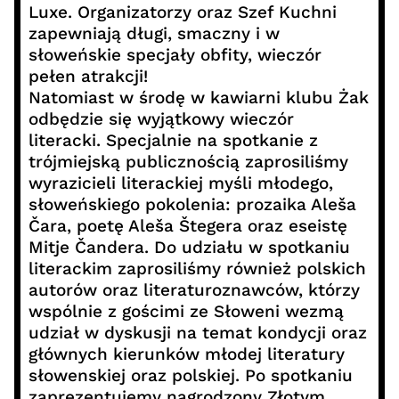
Luxe. Organizatorzy oraz Szef Kuchni
zapewniają długi, smaczny i w
słoweńskie specjały obfity, wieczór
pełen atrakcji!
Natomiast w środę w kawiarni klubu Żak
odbędzie się wyjątkowy wieczór
literacki. Specjalnie na spotkanie z
trójmiejską publicznością zaprosiliśmy
wyrazicieli literackiej myśli młodego,
słoweńskiego pokolenia: prozaika Aleša
Čara, poetę Aleša Štegera oraz eseistę
Mitje Čandera. Do udziału w spotkaniu
literackim zaprosiliśmy również polskich
autorów oraz literaturoznawców, którzy
wspólnie z gościmi ze Słoweni wezmą
udział w dyskusji na temat kondycji oraz
głównych kierunków młodej literatury
słowenskiej oraz polskiej. Po spotkaniu
zaprezentujemy nagrodzony Złotym