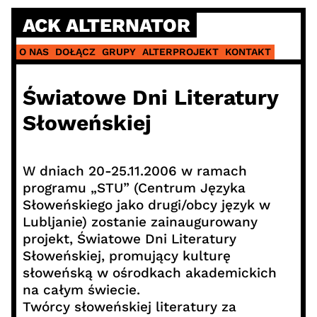
Skip
ACK ALTERNATOR
to
content
O NAS
DOŁĄCZ
GRUPY
ALTERPROJEKT
KONTAKT
Światowe Dni Literatury
Słoweńskiej
W dniach 20-25.11.2006 w ramach
programu „STU” (Centrum Języka
Słoweńskiego jako drugi/obcy język w
Lubljanie) zostanie zainaugurowany
projekt, Światowe Dni Literatury
Słoweńskiej, promujący kulturę
słoweńską w ośrodkach akademickich
na całym świecie.
Twórcy słoweńskiej literatury za