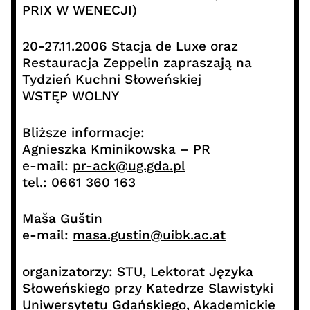
PRIX W WENECJI)
20-27.11.2006 Stacja de Luxe oraz
Restauracja Zeppelin zapraszają na
Tydzień Kuchni Słoweńskiej
WSTĘP WOLNY
Bliższe informacje:
Agnieszka Kminikowska – PR
e-mail:
pr-ack@ug.gda.pl
tel.: 0661 360 163
Maša Guštin
e-mail:
masa.gustin@uibk.ac.at
organizatorzy: STU, Lektorat Języka
Słoweńskiego przy Katedrze Slawistyki
Uniwersytetu Gdańskiego, Akademickie