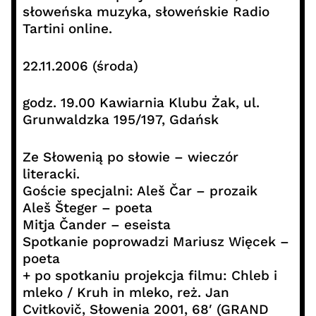
słoweńska muzyka, słoweńskie Radio
Tartini online.
22.11.2006 (środa)
godz. 19.00 Kawiarnia Klubu Żak, ul.
Grunwaldzka 195/197, Gdańsk
Ze Słowenią po słowie – wieczór
literacki.
Goście specjalni: Aleš Čar – prozaik
Aleš Šteger – poeta
Mitja Čander – eseista
Spotkanie poprowadzi Mariusz Więcek –
poeta
+ po spotkaniu projekcja filmu: Chleb i
mleko / Kruh in mleko, reż. Jan
Cvitkovič, Słowenia 2001, 68′ (GRAND