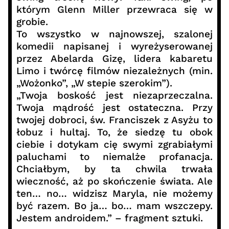
którym Glenn Miller przewraca się w
grobie.
To wszystko w najnowszej, szalonej
komedii napisanej i wyreżyserowanej
przez Abelarda Gizę, lidera kabaretu
Limo i twórcę filmów niezależnych (min.
„Wożonko”, „W stepie szerokim”).
„Twoja boskość jest niezaprzeczalna.
Twoja mądrość jest ostateczna. Przy
twojej dobroci, św. Franciszek z Asyżu to
łobuz i hultaj. To, że siedzę tu obok
ciebie i dotykam cię swymi zgrabiałymi
paluchami to niemalże profanacja.
Chciałbym, by ta chwila trwała
wieczność, aż po skończenie świata. Ale
ten… no… widzisz Maryla, nie możemy
być razem. Bo ja… bo… mam wszczepy.
Jestem androidem.” – fragment sztuki.