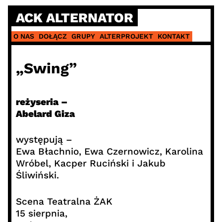
Skip
ACK ALTERNATOR
to
content
O NAS
DOŁĄCZ
GRUPY
ALTERPROJEKT
KONTAKT
„Swing”
reżyseria –
Abelard Giza
występują –
Ewa Błachnio, Ewa Czernowicz, Karolina
Wróbel, Kacper Ruciński i Jakub
Śliwiński.
Scena Teatralna ŻAK
15 sierpnia,