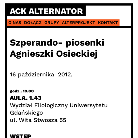
Skip
ACK ALTERNATOR
to
content
O NAS
DOŁĄCZ
GRUPY
ALTERPROJEKT
KONTAKT
Szperando- piosenki
Agnieszki Osieckiej
16 października 2012,
godz.. 19.00
AULA. 1.43
Wydział Filologiczny Uniwersytetu
Gdańskiego
ul. Wita Stwosza 55
WSTĘP