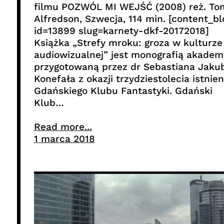
filmu POZWÓL MI WEJŚĆ (2008) reż. To
Alfredson, Szwecja, 114 min. [content_b
id=13899 slug=karnety-dkf-20172018]
Książka „Strefy mroku: groza w kulturze
audiowizualnej” jest monografią akadem
przygotowaną przez dr Sebastiana Jaku
Konefała z okazji trzydziestolecia istnien
Gdańskiego Klubu Fantastyki. Gdański
Klub…
Read more...
1 marca 2018