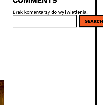
COMMENTS
Brak komentarzy do wyświetlenia.
S
SEARCH
z
u
k
a
j