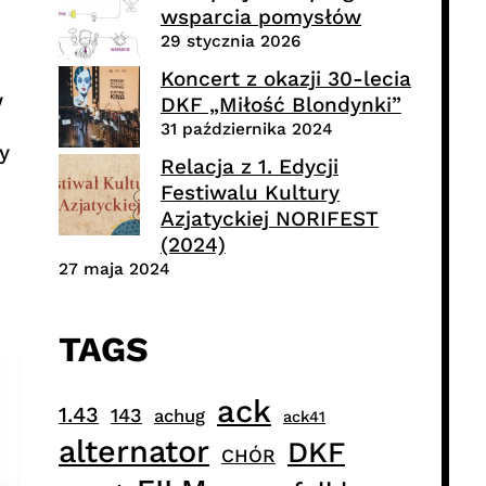
wsparcia pomysłów
29 stycznia 2026
Koncert z okazji 30-lecia
w
DKF „Miłość Blondynki”
31 października 2024
y
Relacja z 1. Edycji
Festiwalu Kultury
Azjatyckiej NORIFEST
(2024)
27 maja 2024
TAGS
ack
1.43
143
achug
ack41
alternator
DKF
CHÓR