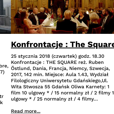
Konfrontacje : The Squar
25 stycznia 2018 (czwartek) godz. 18.30
Konfrontacje : THE SQUARE reż. Ruben
bre,
Östlund, Dania, Francja, Niemcy, Szwecja,
7)
2017, 142 min. Miejsce: Aula 1.43, Wydział
Filologiczny Uniwersytetu Gdańskiego,Ul.
Wita Stwosza 55 Gdańsk Oliwa Karnety: 1
film 10 ulgowy * / 15 normalny zł / 2 filmy 
tr
ulgowy * / 25 normalny zł / 4 filmy…
ek
Read more...