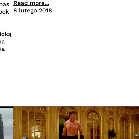
Read more...
mas
8 lutego 2018
lock
icką
ba
ia