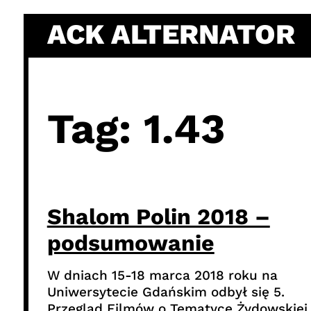
Skip
ACK ALTERNATOR
to
content
Tag:
1.43
Shalom Polin 2018 –
podsumowanie
W dniach 15-18 marca 2018 roku na
Uniwersytecie Gdańskim odbył się 5.
Przegląd Filmów o Tematyce Żydowskiej