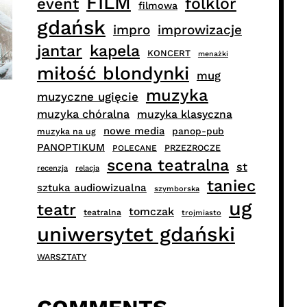
FILM
folklor
event
filmowa
gdańsk
impro
improwizacje
jantar
kapela
KONCERT
menażki
miłość blondynki
mug
muzyka
muzyczne ugięcie
muzyka chóralna
muzyka klasyczna
nowe media
panop-pub
muzyka na ug
PANOPTIKUM
PRZEZROCZE
POLECANE
scena teatralna
st
recenzja
relacja
taniec
sztuka audiowizualna
szymborska
ug
teatr
tomczak
teatralna
trojmiasto
uniwersytet gdański
WARSZTATY