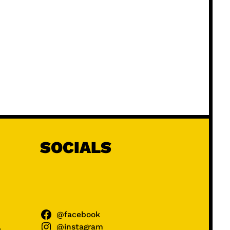
SOCIALS
@facebook
@instagram
ń