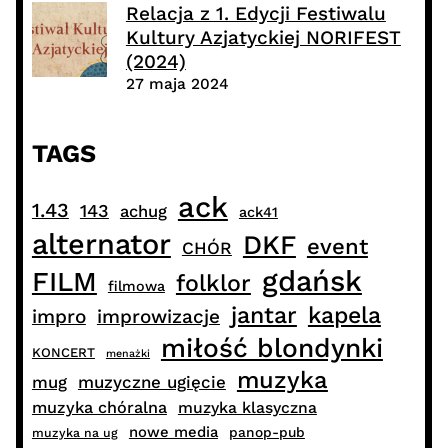
Relacja z 1. Edycji Festiwalu
Kultury Azjatyckiej NORIFEST
(2024)
27 maja 2024
TAGS
ack
1.43
143
achug
ack41
alternator
DKF
event
CHÓR
gdańsk
FILM
folklor
filmowa
jantar
kapela
impro
improwizacje
miłość blondynki
KONCERT
menażki
muzyka
muzyczne ugięcie
mug
muzyka chóralna
muzyka klasyczna
nowe media
panop-pub
muzyka na ug