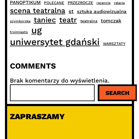
PANOPTIKUM
PRZEZROCZE
POLECANE
recenzja
relacja
scena teatralna
st
sztuka audiowizualna
taniec
teatr
tomczak
teatralna
szymborska
ug
trojmiasto
uniwersytet gdański
WARSZTATY
COMMENTS
Brak komentarzy do wyświetlenia.
S
SEARCH
z
u
k
ZAPRASZAMY
a
j