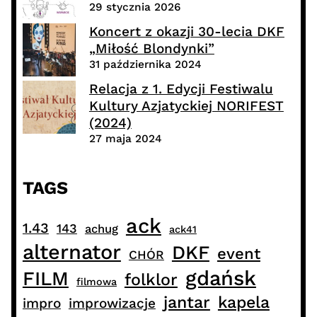
29 stycznia 2026
Koncert z okazji 30-lecia DKF
„Miłość Blondynki”
31 października 2024
Relacja z 1. Edycji Festiwalu
Kultury Azjatyckiej NORIFEST
(2024)
27 maja 2024
TAGS
ack
1.43
143
achug
ack41
alternator
DKF
event
CHÓR
gdańsk
FILM
folklor
filmowa
jantar
kapela
impro
improwizacje