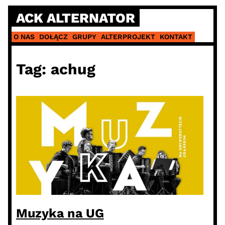
Skip
ACK ALTERNATOR
to
content
O NAS
DOŁĄCZ
GRUPY
ALTERPROJEKT
KONTAKT
Tag:
achug
Muzyka na UG