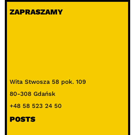
k
ZAPRASZAMY
a
j
Wita Stwosza 58 pok. 109
80-308 Gdańsk
+48 58 523 24 50
POSTS