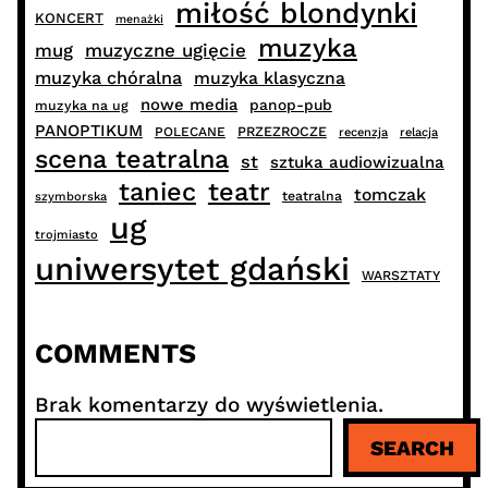
miłość blondynki
KONCERT
menażki
muzyka
muzyczne ugięcie
mug
muzyka chóralna
muzyka klasyczna
nowe media
panop-pub
muzyka na ug
PANOPTIKUM
PRZEZROCZE
POLECANE
recenzja
relacja
scena teatralna
st
sztuka audiowizualna
taniec
teatr
tomczak
teatralna
szymborska
ug
trojmiasto
uniwersytet gdański
WARSZTATY
COMMENTS
Brak komentarzy do wyświetlenia.
S
SEARCH
z
u