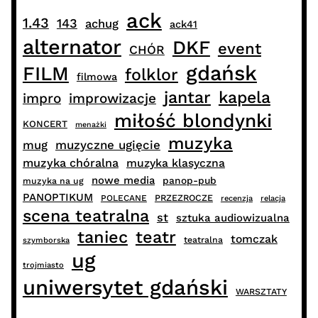
ack
1.43
143
achug
ack41
alternator
DKF
event
CHÓR
gdańsk
FILM
folklor
filmowa
jantar
kapela
impro
improwizacje
miłość blondynki
KONCERT
menażki
muzyka
muzyczne ugięcie
mug
muzyka chóralna
muzyka klasyczna
nowe media
panop-pub
muzyka na ug
PANOPTIKUM
PRZEZROCZE
POLECANE
recenzja
relacja
scena teatralna
st
sztuka audiowizualna
taniec
teatr
tomczak
teatralna
szymborska
ug
trojmiasto
uniwersytet gdański
WARSZTATY