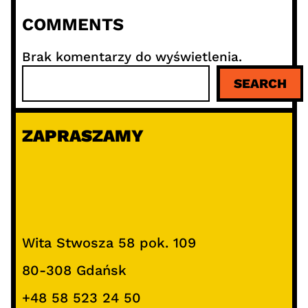
COMMENTS
Brak komentarzy do wyświetlenia.
S
SEARCH
z
u
k
ZAPRASZAMY
a
j
Wita Stwosza 58 pok. 109
80-308 Gdańsk
+48 58 523 24 50