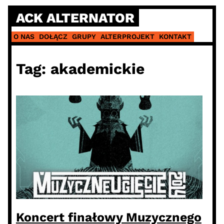
Skip
ACK ALTERNATOR
to
content
O NAS
DOŁĄCZ
GRUPY
ALTERPROJEKT
KONTAKT
Tag:
akademickie
Koncert finałowy Muzycznego