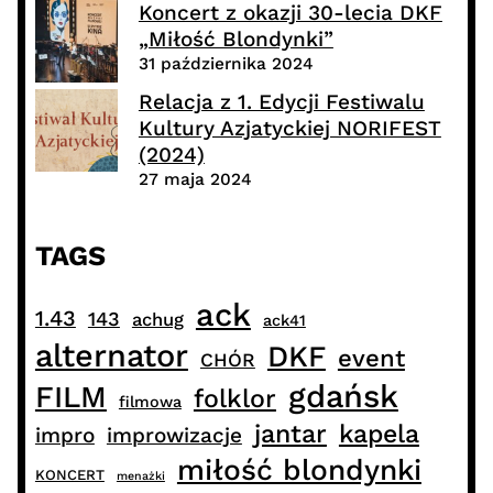
Koncert z okazji 30-lecia DKF
„Miłość Blondynki”
31 października 2024
Relacja z 1. Edycji Festiwalu
Kultury Azjatyckiej NORIFEST
(2024)
27 maja 2024
TAGS
ack
1.43
143
achug
ack41
alternator
DKF
event
CHÓR
gdańsk
FILM
folklor
filmowa
jantar
kapela
impro
improwizacje
miłość blondynki
KONCERT
menażki