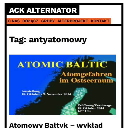
Skip
ACK ALTERNATOR
to
content
O NAS
DOŁĄCZ
GRUPY
ALTERPROJEKT
KONTAKT
Tag:
antyatomowy
Atomowy Bałtyk – wykład