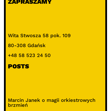
ZAPRASZAMY
a
j
Wita Stwosza 58 pok. 109
80-308 Gdańsk
+48 58 523 24 50
POSTS
Marcin Janek o magii orkiestrowych
brzmień