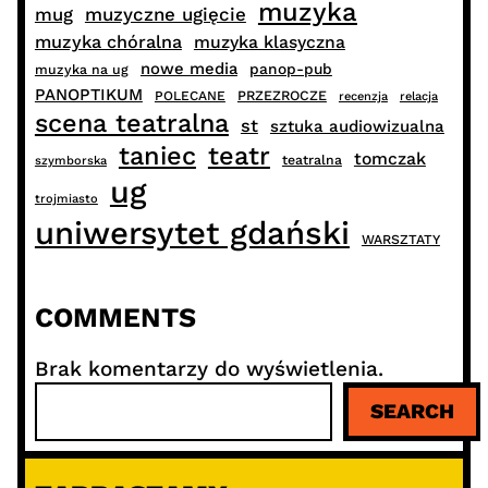
muzyka
muzyczne ugięcie
mug
muzyka chóralna
muzyka klasyczna
nowe media
panop-pub
muzyka na ug
PANOPTIKUM
PRZEZROCZE
POLECANE
recenzja
relacja
scena teatralna
st
sztuka audiowizualna
taniec
teatr
tomczak
teatralna
szymborska
ug
trojmiasto
uniwersytet gdański
WARSZTATY
COMMENTS
Brak komentarzy do wyświetlenia.
S
SEARCH
z
u
k