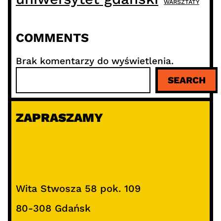
WARSZTATY
COMMENTS
Brak komentarzy do wyświetlenia.
S
SEARCH
z
u
k
ZAPRASZAMY
a
j
Wita Stwosza 58 pok. 109
80-308 Gdańsk