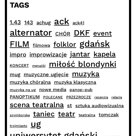
TAGS
ack
1.43
143
achug
ack41
alternator
DKF
event
CHÓR
gdańsk
FILM
folklor
filmowa
jantar
kapela
impro
improwizacje
miłość blondynki
KONCERT
menażki
muzyka
muzyczne ugięcie
mug
muzyka chóralna
muzyka klasyczna
nowe media
panop-pub
muzyka na ug
PANOPTIKUM
PRZEZROCZE
POLECANE
recenzja
relacja
scena teatralna
st
sztuka audiowizualna
taniec
teatr
tomczak
teatralna
szymborska
ug
trojmiasto
uniwersytet gdański