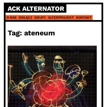
Skip
ACK ALTERNATOR
to
content
O NAS
DOŁĄCZ
GRUPY
ALTERPROJEKT
KONTAKT
Tag:
ateneum