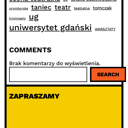
taniec
teatr
tomczak
teatralna
szymborska
ug
trojmiasto
uniwersytet gdański
WARSZTATY
COMMENTS
Brak komentarzy do wyświetlenia.
S
SEARCH
z
u
k
ZAPRASZAMY
a
j