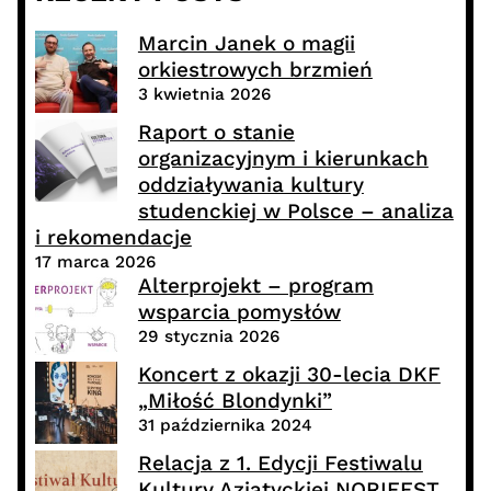
Marcin Janek o magii
orkiestrowych brzmień
3 kwietnia 2026
Raport o stanie
organizacyjnym i kierunkach
oddziaływania kultury
studenckiej w Polsce – analiza
i rekomendacje
17 marca 2026
Alterprojekt – program
wsparcia pomysłów
29 stycznia 2026
Koncert z okazji 30-lecia DKF
„Miłość Blondynki”
31 października 2024
Relacja z 1. Edycji Festiwalu
Kultury Azjatyckiej NORIFEST