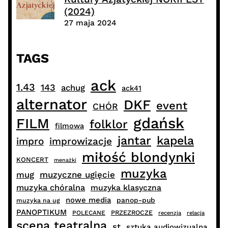
(2024)
27 maja 2024
TAGS
ack
1.43
143
achug
ack41
alternator
DKF
event
CHÓR
gdańsk
FILM
folklor
filmowa
jantar
kapela
impro
improwizacje
miłość blondynki
KONCERT
menażki
muzyka
muzyczne ugięcie
mug
muzyka chóralna
muzyka klasyczna
nowe media
panop-pub
muzyka na ug
PANOPTIKUM
PRZEZROCZE
POLECANE
recenzja
relacja
scena teatralna
st
sztuka audiowizualna