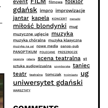
FILM
folklor
event
filmowa
.
gdańsk
impro
improwizacje
jantar
kapela
KONCERT
menażki
 –
miłość blondynki
mug
muzyka
muzyczne ugięcie
muzyka chóralna
muzyka klasyczna
nowe media
panop-pub
muzyka na ug
PANOPTIKUM
PRZEZROCZE
POLECANE
scena teatralna
st
recenzja
relacja
taniec
sztuka audiowizualna
szymborska
ug
teatr
tomczak
teatralna
trojmiasto
uniwersytet gdański
WARSZTATY