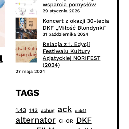
wsparcia pomysłów
29 stycznia 2026
Koncert z okazji 30-lecia
DKF „Miłość Blondynki”
31 października 2024
Relacja z 1. Edycji
Festiwalu Kultury
l
Azjatyckiej NORIFEST
(2024)
27 maja 2024
TAGS
,
ack
1.43
143
achug
ack41
alternator
DKF
CHÓR