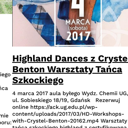
Highland Dances z Cryste
Benton Warsztaty Tańca
iego
Szkockiego
ńca
4 marca 2017 aula byłego Wydz. Chemii UG
ul. Sobieskiego 18/19, Gdańsk Rezerwuj
online https://ack.ug.edu.pl/wp-
content/uploads/2017/03/HD-Workshops-
mie
with-Crystel-Benton-20162.mp4 Warsztaty
boru:
tańca szkockiego highland z certyfikowaną