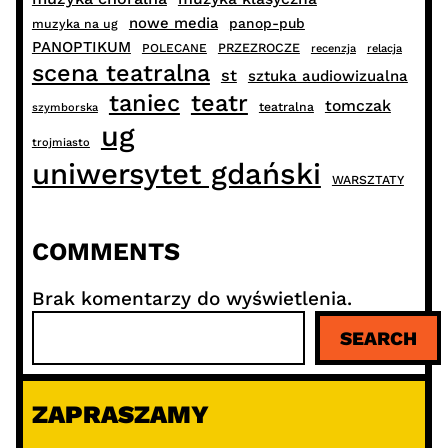
nowe media
panop-pub
muzyka na ug
PANOPTIKUM
PRZEZROCZE
POLECANE
recenzja
relacja
scena teatralna
st
sztuka audiowizualna
taniec
teatr
tomczak
teatralna
szymborska
ug
trojmiasto
uniwersytet gdański
WARSZTATY
COMMENTS
Brak komentarzy do wyświetlenia.
S
SEARCH
z
u
k
ZAPRASZAMY
a
j