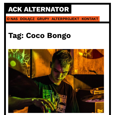
Skip
ACK ALTERNATOR
to
content
O NAS
DOŁĄCZ
GRUPY
ALTERPROJEKT
KONTAKT
Tag:
Coco Bongo