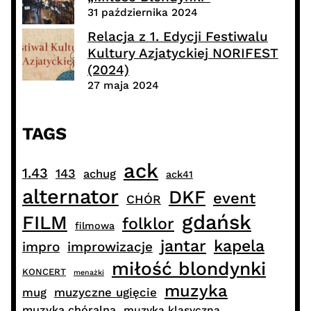
31 października 2024
Relacja z 1. Edycji Festiwalu
Kultury Azjatyckiej NORIFEST
(2024)
27 maja 2024
TAGS
ack
1.43
143
achug
ack41
alternator
DKF
event
CHÓR
gdańsk
FILM
folklor
filmowa
jantar
kapela
impro
improwizacje
miłość blondynki
KONCERT
menażki
muzyka
muzyczne ugięcie
mug
muzyka chóralna
muzyka klasyczna