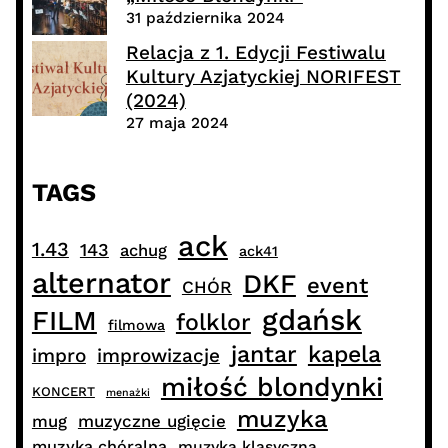
31 października 2024
Relacja z 1. Edycji Festiwalu
Kultury Azjatyckiej NORIFEST
(2024)
27 maja 2024
TAGS
ack
1.43
143
achug
ack41
alternator
DKF
event
CHÓR
gdańsk
FILM
folklor
filmowa
jantar
kapela
impro
improwizacje
miłość blondynki
KONCERT
menażki
muzyka
muzyczne ugięcie
mug
muzyka chóralna
muzyka klasyczna