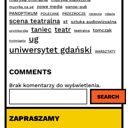
nowe media
panop-pub
muzyka na ug
PANOPTIKUM
PRZEZROCZE
POLECANE
recenzja
relacja
scena teatralna
st
sztuka audiowizualna
taniec
teatr
tomczak
teatralna
szymborska
ug
trojmiasto
uniwersytet gdański
WARSZTATY
COMMENTS
Brak komentarzy do wyświetlenia.
S
SEARCH
z
u
k
ZAPRASZAMY
a
j