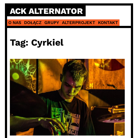
Skip
ACK ALTERNATOR
to
content
O NAS
DOŁĄCZ
GRUPY
ALTERPROJEKT
KONTAKT
Tag:
Cyrkiel