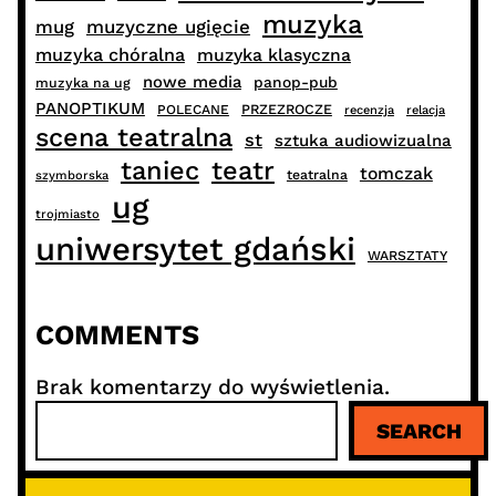
muzyka
muzyczne ugięcie
mug
muzyka chóralna
muzyka klasyczna
nowe media
panop-pub
muzyka na ug
PANOPTIKUM
PRZEZROCZE
POLECANE
recenzja
relacja
scena teatralna
st
sztuka audiowizualna
taniec
teatr
tomczak
teatralna
szymborska
ug
trojmiasto
uniwersytet gdański
WARSZTATY
COMMENTS
Brak komentarzy do wyświetlenia.
S
SEARCH
z
u
k