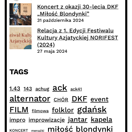
Koncert z okazji 30-lecia DKF
„Miłość Blondynki”
31 października 2024
Relacja z 1. Edycji Festiwalu
Kultury Azjatyckiej NORIFEST
(2024)
27 maja 2024
TAGS
ack
1.43
143
achug
ack41
alternator
DKF
event
CHÓR
gdańsk
FILM
folklor
filmowa
jantar
kapela
impro
improwizacje
miłość blondynki
KONCERT
menażki