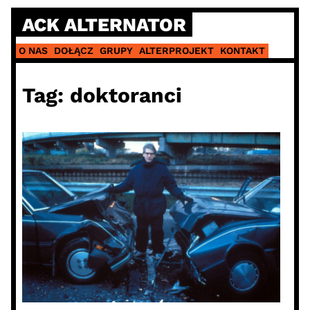
Skip
ACK ALTERNATOR
to
content
O NAS
DOŁĄCZ
GRUPY
ALTERPROJEKT
KONTAKT
Tag:
doktoranci