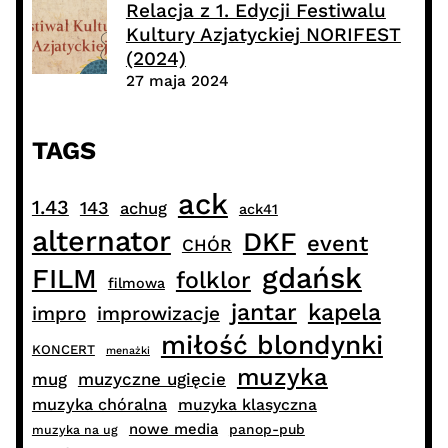
Relacja z 1. Edycji Festiwalu
Kultury Azjatyckiej NORIFEST
(2024)
27 maja 2024
TAGS
ack
1.43
143
achug
ack41
alternator
DKF
event
CHÓR
gdańsk
FILM
folklor
filmowa
jantar
kapela
impro
improwizacje
miłość blondynki
KONCERT
menażki
muzyka
muzyczne ugięcie
mug
muzyka chóralna
muzyka klasyczna
nowe media
panop-pub
muzyka na ug