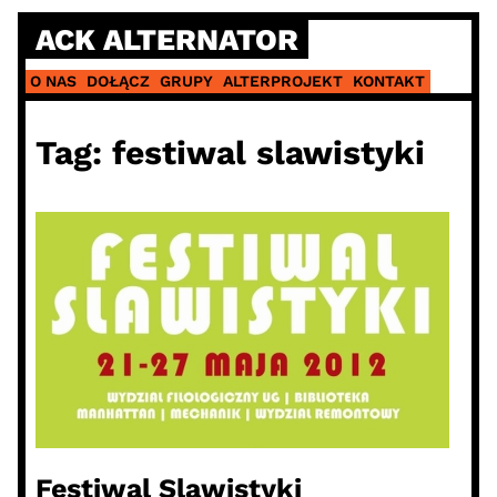
Skip
ACK ALTERNATOR
to
content
O NAS
DOŁĄCZ
GRUPY
ALTERPROJEKT
KONTAKT
Tag:
festiwal slawistyki
Festiwal Slawistyki