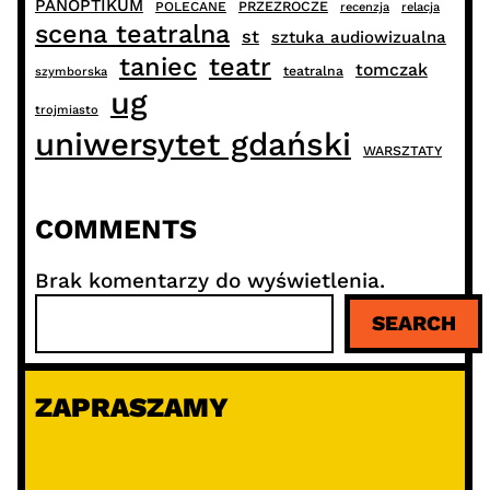
PANOPTIKUM
PRZEZROCZE
POLECANE
recenzja
relacja
scena teatralna
st
sztuka audiowizualna
taniec
teatr
tomczak
teatralna
szymborska
ug
trojmiasto
uniwersytet gdański
WARSZTATY
COMMENTS
Brak komentarzy do wyświetlenia.
S
SEARCH
z
u
k
ZAPRASZAMY
a
j