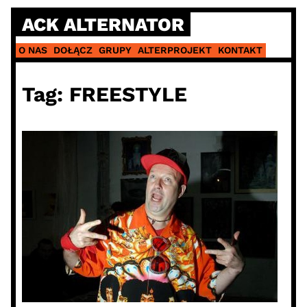
Skip
ACK ALTERNATOR
to
content
O NAS
DOŁĄCZ
GRUPY
ALTERPROJEKT
KONTAKT
Tag:
FREESTYLE