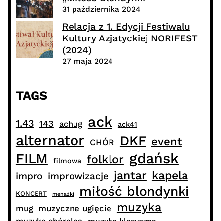
31 października 2024
Relacja z 1. Edycji Festiwalu
Kultury Azjatyckiej NORIFEST
(2024)
27 maja 2024
TAGS
ack
1.43
143
achug
ack41
alternator
DKF
event
CHÓR
gdańsk
FILM
folklor
filmowa
jantar
kapela
impro
improwizacje
miłość blondynki
KONCERT
menażki
muzyka
muzyczne ugięcie
mug
muzyka chóralna
muzyka klasyczna