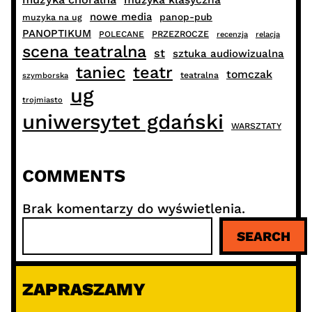
nowe media
panop-pub
muzyka na ug
PANOPTIKUM
PRZEZROCZE
POLECANE
recenzja
relacja
scena teatralna
st
sztuka audiowizualna
taniec
teatr
tomczak
teatralna
szymborska
ug
trojmiasto
uniwersytet gdański
WARSZTATY
COMMENTS
Brak komentarzy do wyświetlenia.
S
SEARCH
z
u
k
ZAPRASZAMY
a
j