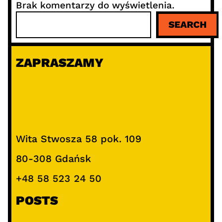
Brak komentarzy do wyświetlenia.
S
SEARCH
z
u
k
ZAPRASZAMY
a
j
Wita Stwosza 58 pok. 109
80-308 Gdańsk
+48 58 523 24 50
POSTS