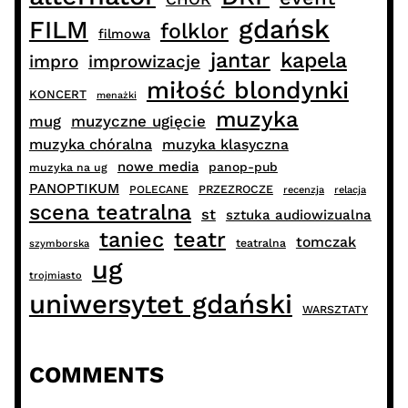
gdańsk
FILM
folklor
filmowa
jantar
kapela
impro
improwizacje
miłość blondynki
KONCERT
menażki
muzyka
muzyczne ugięcie
mug
muzyka chóralna
muzyka klasyczna
nowe media
panop-pub
muzyka na ug
PANOPTIKUM
PRZEZROCZE
POLECANE
recenzja
relacja
scena teatralna
st
sztuka audiowizualna
taniec
teatr
tomczak
teatralna
szymborska
ug
trojmiasto
uniwersytet gdański
WARSZTATY
COMMENTS