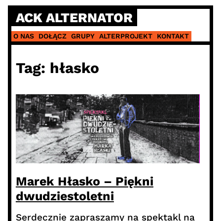
Skip
ACK ALTERNATOR
to
content
O NAS
DOŁĄCZ
GRUPY
ALTERPROJEKT
KONTAKT
Tag:
hłasko
Marek Hłasko – Piękni
dwudziestoletni
Serdecznie zapraszamy na spektakl na