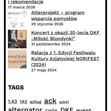
i rekomendacje
17 marca 2026
Alterprojekt – program
wsparcia pomysłów
29 stycznia 2026
Koncert z okazji 30-lecia DKF
„Miłość Blondynki”
31 października 2024
Relacja z 1. Edycji Festiwalu
Kultury Azjatyckiej NORIFEST
(2024)
27 maja 2024
TAGS
ack
1.43
143
achug
ack41
alternator
DKF
event
CHÓR