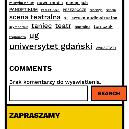
nowe media
panop-pub
muzyka na ug
PANOPTIKUM
PRZEZROCZE
POLECANE
recenzja
relacja
scena teatralna
st
sztuka audiowizualna
taniec
teatr
tomczak
teatralna
szymborska
ug
trojmiasto
uniwersytet gdański
WARSZTATY
COMMENTS
Brak komentarzy do wyświetlenia.
S
SEARCH
z
u
k
ZAPRASZAMY
a
j