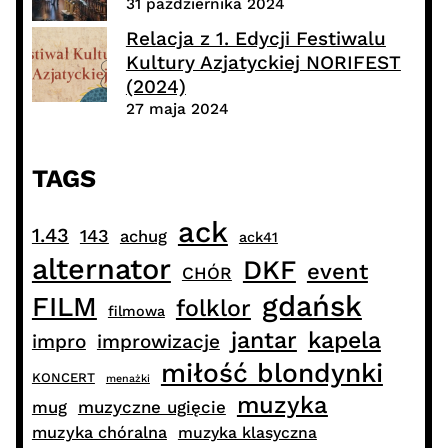
31 października 2024
Relacja z 1. Edycji Festiwalu
Kultury Azjatyckiej NORIFEST
(2024)
27 maja 2024
TAGS
ack
1.43
143
achug
ack41
alternator
DKF
event
CHÓR
gdańsk
FILM
folklor
filmowa
jantar
kapela
impro
improwizacje
miłość blondynki
KONCERT
menażki
muzyka
muzyczne ugięcie
mug
muzyka chóralna
muzyka klasyczna