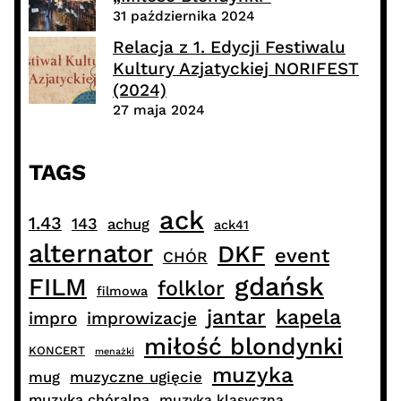
31 października 2024
Relacja z 1. Edycji Festiwalu
Kultury Azjatyckiej NORIFEST
(2024)
27 maja 2024
TAGS
ack
1.43
143
achug
ack41
alternator
DKF
event
CHÓR
gdańsk
FILM
folklor
filmowa
jantar
kapela
impro
improwizacje
miłość blondynki
KONCERT
menażki
muzyka
muzyczne ugięcie
mug
muzyka chóralna
muzyka klasyczna