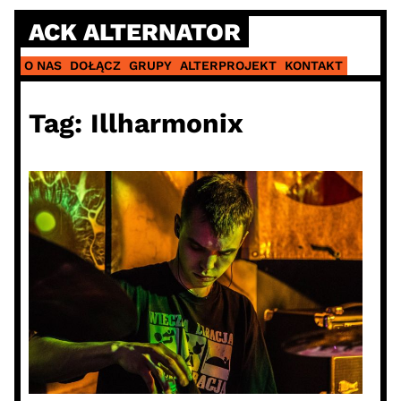
Skip
ACK ALTERNATOR
to
content
O NAS
DOŁĄCZ
GRUPY
ALTERPROJEKT
KONTAKT
Tag:
Illharmonix