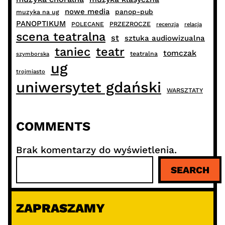
nowe media
panop-pub
muzyka na ug
PANOPTIKUM
PRZEZROCZE
POLECANE
recenzja
relacja
scena teatralna
st
sztuka audiowizualna
taniec
teatr
tomczak
teatralna
szymborska
ug
trojmiasto
uniwersytet gdański
WARSZTATY
COMMENTS
Brak komentarzy do wyświetlenia.
S
SEARCH
z
u
k
ZAPRASZAMY
a
j