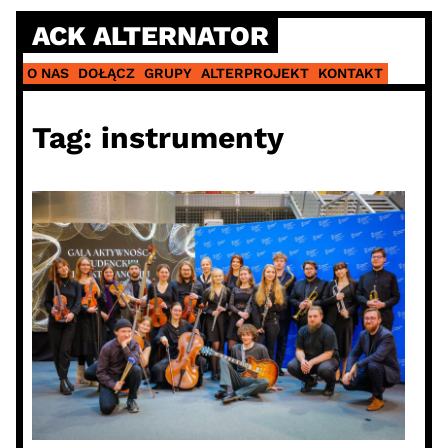
Skip
ACK ALTERNATOR
to
content
O NAS
DOŁĄCZ
GRUPY
ALTERPROJEKT
KONTAKT
Tag:
instrumenty