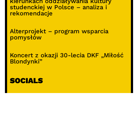
kierunkach oddziaływania kultury
studenckiej w Polsce – analiza i
rekomendacje
Alterprojekt – program wsparcia
pomysłów
Koncert z okazji 30-lecia DKF „Miłość
Blondynki”
SOCIALS
@facebook
@instagram
@youtube