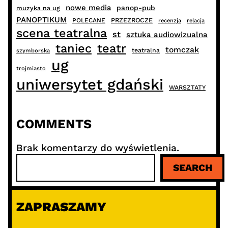
nowe media
panop-pub
muzyka na ug
PANOPTIKUM
PRZEZROCZE
POLECANE
recenzja
relacja
scena teatralna
st
sztuka audiowizualna
taniec
teatr
tomczak
teatralna
szymborska
ug
trojmiasto
uniwersytet gdański
WARSZTATY
COMMENTS
Brak komentarzy do wyświetlenia.
S
SEARCH
z
u
k
ZAPRASZAMY
a
j