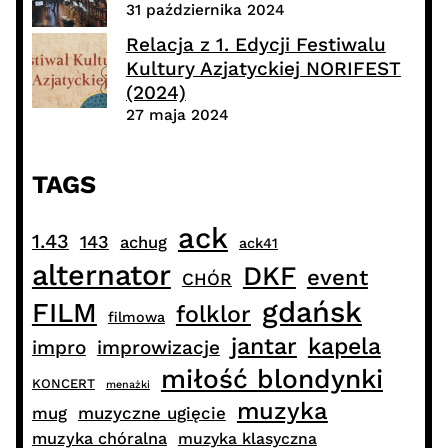
31 października 2024
Relacja z 1. Edycji Festiwalu
Kultury Azjatyckiej NORIFEST
(2024)
27 maja 2024
TAGS
ack
1.43
143
achug
ack41
alternator
DKF
event
CHÓR
gdańsk
FILM
folklor
filmowa
jantar
kapela
impro
improwizacje
miłość blondynki
KONCERT
menażki
muzyka
muzyczne ugięcie
mug
muzyka chóralna
muzyka klasyczna