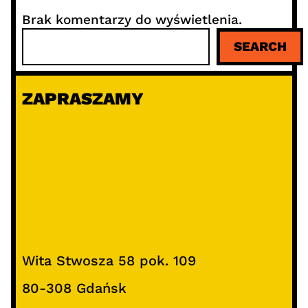
Brak komentarzy do wyświetlenia.
S
SEARCH
z
u
k
ZAPRASZAMY
a
j
Wita Stwosza 58 pok. 109
80-308 Gdańsk