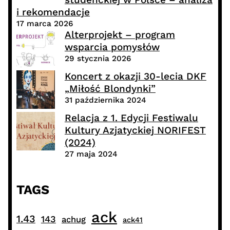
i rekomendacje
17 marca 2026
Alterprojekt – program
wsparcia pomysłów
29 stycznia 2026
Koncert z okazji 30-lecia DKF
„Miłość Blondynki”
31 października 2024
Relacja z 1. Edycji Festiwalu
Kultury Azjatyckiej NORIFEST
(2024)
27 maja 2024
TAGS
ack
1.43
143
achug
ack41