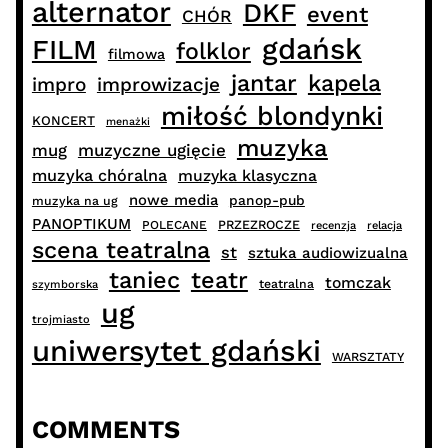
alternator
DKF
event
CHÓR
gdańsk
FILM
folklor
filmowa
jantar
kapela
impro
improwizacje
miłość blondynki
KONCERT
menażki
muzyka
muzyczne ugięcie
mug
muzyka chóralna
muzyka klasyczna
nowe media
panop-pub
muzyka na ug
PANOPTIKUM
PRZEZROCZE
POLECANE
recenzja
relacja
scena teatralna
st
sztuka audiowizualna
taniec
teatr
tomczak
teatralna
szymborska
ug
trojmiasto
uniwersytet gdański
WARSZTATY
COMMENTS