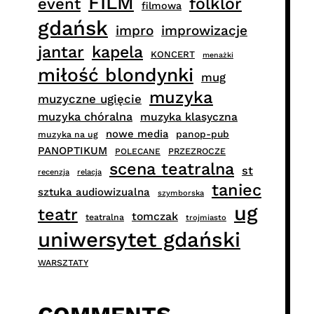
FILM
folklor
event
filmowa
gdańsk
impro
improwizacje
jantar
kapela
KONCERT
menażki
miłość blondynki
mug
muzyka
muzyczne ugięcie
muzyka chóralna
muzyka klasyczna
nowe media
panop-pub
muzyka na ug
PANOPTIKUM
PRZEZROCZE
POLECANE
scena teatralna
st
recenzja
relacja
taniec
sztuka audiowizualna
szymborska
ug
teatr
tomczak
teatralna
trojmiasto
uniwersytet gdański
WARSZTATY