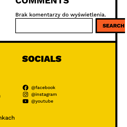
COMMENTS
Brak komentarzy do wyświetlenia.
S
SEARCH
z
u
k
a
j
SOCIALS
@facebook
@instagram
ń
@youtube
unkach