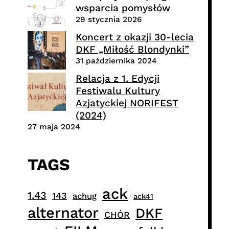
wsparcia pomysłów
29 stycznia 2026
Koncert z okazji 30-lecia
DKF „Miłość Blondynki”
31 października 2024
Relacja z 1. Edycji
Festiwalu Kultury
Azjatyckiej NORIFEST
(2024)
27 maja 2024
TAGS
ack
1.43
143
achug
ack41
alternator
DKF
CHÓR