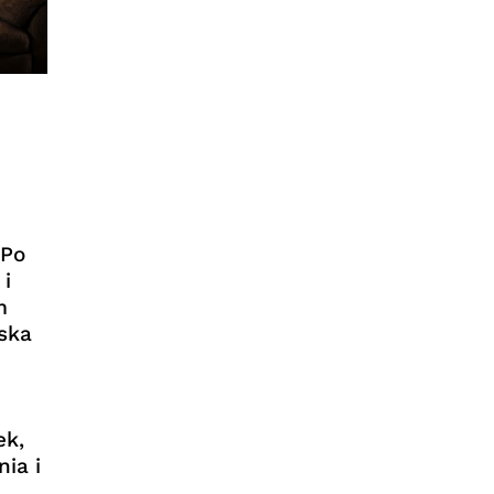
 Po
i
m
ska
n
ek,
ia i