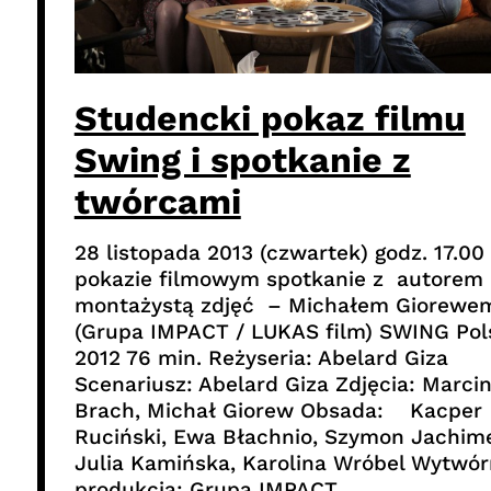
Studencki pokaz filmu
Swing i spotkanie z
twórcami
28 listopada 2013 (czwartek) godz. 17.00
pokazie filmowym spotkanie z autorem 
montażystą zdjęć – Michałem Giorewe
(Grupa IMPACT / LUKAS film) SWING Pol
2012 76 min. Reżyseria: Abelard Giza
Scenariusz: Abelard Giza Zdjęcia: Marci
Brach, Michał Giorew Obsada: Kacper
Ruciński, Ewa Błachnio, Szymon Jachim
Julia Kamińska, Karolina Wróbel Wytwórn
produkcja: Grupa IMPACT…