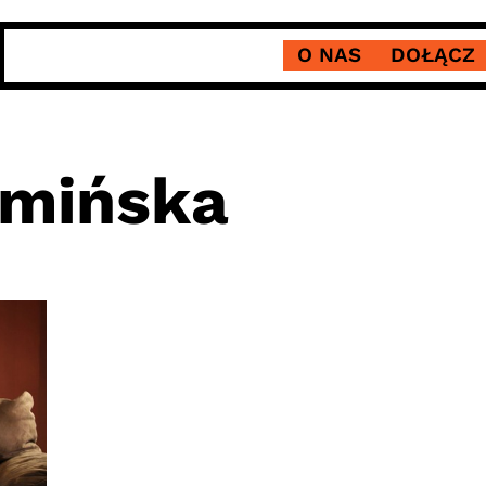
O NAS
DOŁĄCZ
amińska