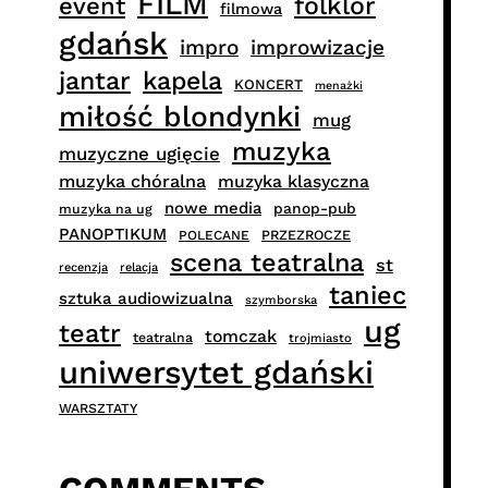
FILM
folklor
event
filmowa
gdańsk
impro
improwizacje
jantar
kapela
KONCERT
menażki
miłość blondynki
mug
muzyka
muzyczne ugięcie
muzyka chóralna
muzyka klasyczna
nowe media
panop-pub
muzyka na ug
PANOPTIKUM
PRZEZROCZE
POLECANE
scena teatralna
st
recenzja
relacja
taniec
sztuka audiowizualna
szymborska
ug
teatr
tomczak
teatralna
trojmiasto
uniwersytet gdański
WARSZTATY