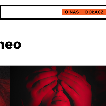
O NAS
DOŁĄCZ
omeo