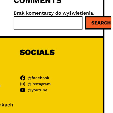
COMMENTS
Brak komentarzy do wyświetlenia.
S
SEARCH
z
u
k
a
j
SOCIALS
@facebook
@instagram
ń
@youtube
unkach