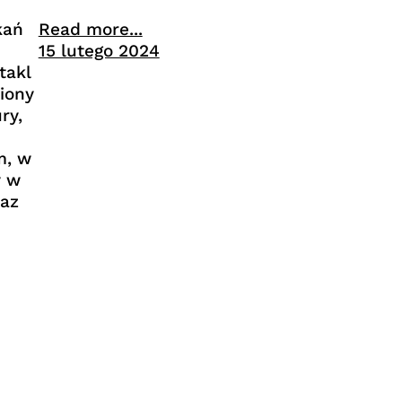
Read more...
kań
15 lutego 2024
takl
iony
ry,
m, w
y w
raz