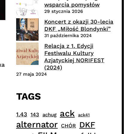
wsparcia pomysłów
29 stycznia 2026
Koncert z okazji 30-lecia
DKF „Miłość Blondynki”
31 października 2024
Relacja z 1. Edycji
Festiwalu Kultury
Azjatyckiej NORIFEST
ka
(2024)
27 maja 2024
TAGS
ack
1.43
143
achug
ack41
alternator
DKF
CHÓR