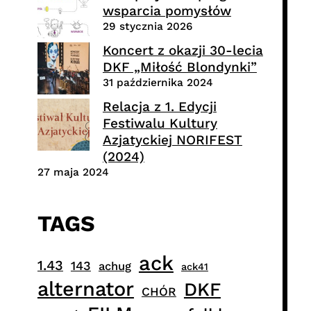
wsparcia pomysłów
29 stycznia 2026
Koncert z okazji 30-lecia
DKF „Miłość Blondynki”
31 października 2024
Relacja z 1. Edycji
Festiwalu Kultury
Azjatyckiej NORIFEST
(2024)
27 maja 2024
TAGS
ack
1.43
143
achug
ack41
alternator
DKF
CHÓR