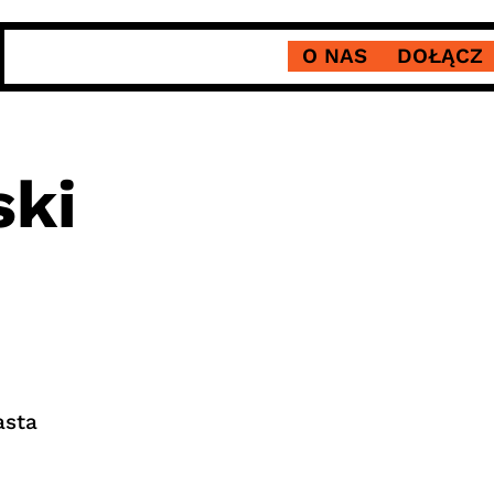
O NAS
DOŁĄCZ
ki
asta