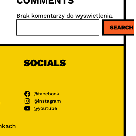
COMMENTS
Brak komentarzy do wyświetlenia.
S
SEARCH
z
u
k
a
j
SOCIALS
@facebook
@instagram
ń
@youtube
unkach