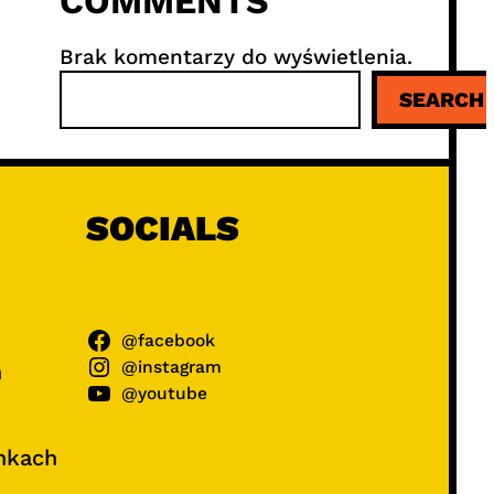
COMMENTS
Brak komentarzy do wyświetlenia.
S
SEARCH
z
u
k
a
j
SOCIALS
@facebook
@instagram
ń
@youtube
unkach