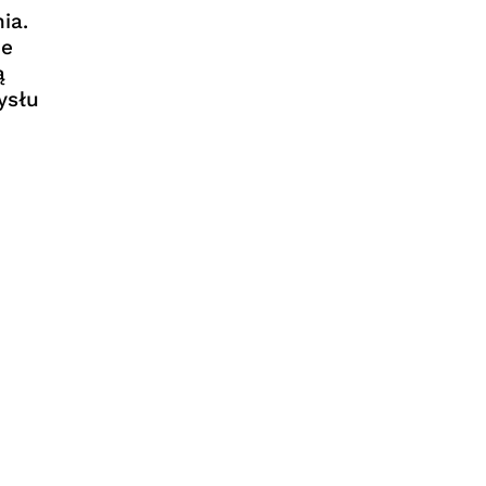
ia.
ne
ą
ysłu