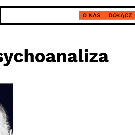
O NAS
DOŁĄCZ
sychoanaliza