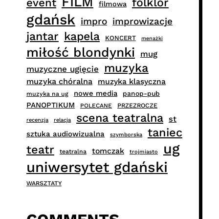
FILM
folklor
event
filmowa
gdańsk
impro
improwizacje
jantar
kapela
KONCERT
menażki
miłość blondynki
mug
muzyka
muzyczne ugięcie
muzyka chóralna
muzyka klasyczna
nowe media
panop-pub
muzyka na ug
PANOPTIKUM
PRZEZROCZE
POLECANE
scena teatralna
st
recenzja
relacja
taniec
sztuka audiowizualna
szymborska
ug
teatr
tomczak
teatralna
trojmiasto
uniwersytet gdański
WARSZTATY