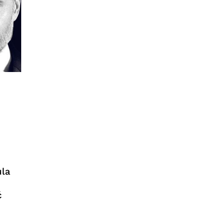
ula
ć