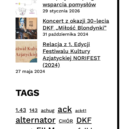
wsparcia pomysłów
29 stycznia 2026
Koncert z okazji 30-lecia
DKF „Miłość Blondynki”
31 października 2024
Relacja z 1. Edycji
Festiwalu Kultury
Azjatyckiej NORIFEST
(2024)
27 maja 2024
TAGS
ack
1.43
143
achug
ack41
alternator
DKF
CHÓR