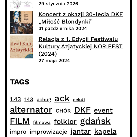
29 stycznia 2026
Koncert z okazji 30-lecia DKF
„Miłość Blondynki”
31 października 2024
Relacja z 1. Edycji Festiwalu
Kultury Azjatyckiej NORIFEST
(2024)
27 maja 2024
TAGS
ack
1.43
143
achug
ack41
alternator
DKF
event
CHÓR
gdańsk
FILM
folklor
filmowa
jantar
kapela
impro
improwizacje