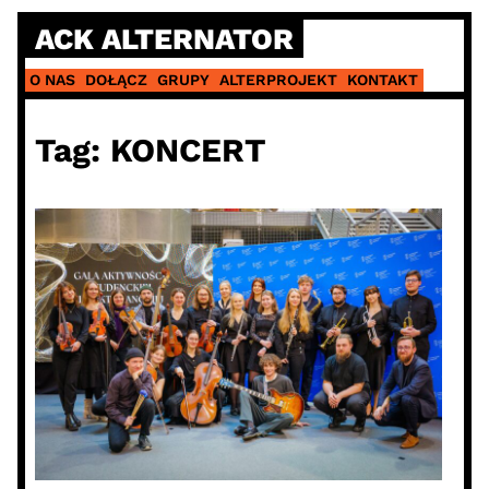
Skip
ACK ALTERNATOR
to
content
O NAS
DOŁĄCZ
GRUPY
ALTERPROJEKT
KONTAKT
Tag:
KONCERT