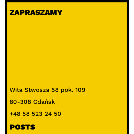
k
ZAPRASZAMY
a
j
Wita Stwosza 58 pok. 109
80-308 Gdańsk
+48 58 523 24 50
POSTS