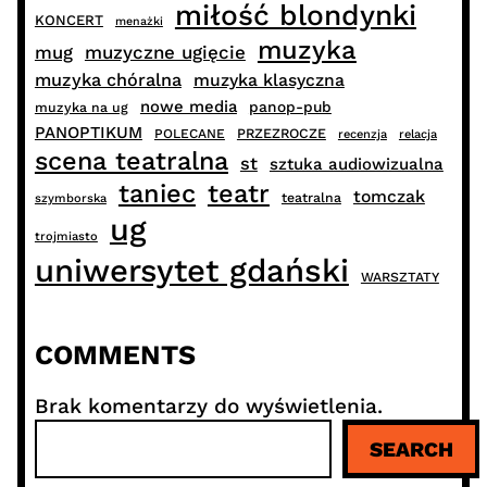
miłość blondynki
KONCERT
menażki
muzyka
muzyczne ugięcie
mug
muzyka chóralna
muzyka klasyczna
nowe media
panop-pub
muzyka na ug
PANOPTIKUM
PRZEZROCZE
POLECANE
recenzja
relacja
scena teatralna
st
sztuka audiowizualna
taniec
teatr
tomczak
teatralna
szymborska
ug
trojmiasto
uniwersytet gdański
WARSZTATY
COMMENTS
Brak komentarzy do wyświetlenia.
S
SEARCH
z
u