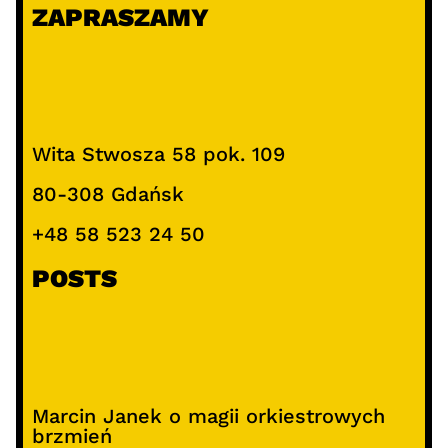
ZAPRASZAMY
a
j
Wita Stwosza 58 pok. 109
80-308 Gdańsk
+48 58 523 24 50
POSTS
Marcin Janek o magii orkiestrowych
brzmień