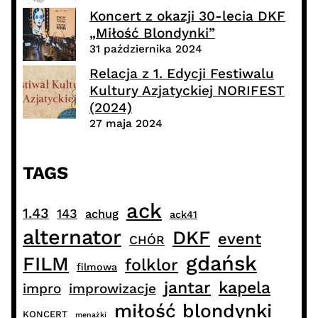
Koncert z okazji 30-lecia DKF
„Miłość Blondynki”
31 października 2024
Relacja z 1. Edycji Festiwalu
Kultury Azjatyckiej NORIFEST
(2024)
27 maja 2024
TAGS
ack
1.43
143
achug
ack41
alternator
DKF
event
CHÓR
gdańsk
FILM
folklor
filmowa
jantar
kapela
impro
improwizacje
miłość blondynki
KONCERT
menażki