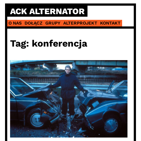
Skip
ACK ALTERNATOR
to
content
O NAS
DOŁĄCZ
GRUPY
ALTERPROJEKT
KONTAKT
Tag:
konferencja