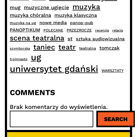
muzyka
muzyczne ugięcie
mug
muzyka chóralna
muzyka klasyczna
nowe media
panop-pub
muzyka na ug
PANOPTIKUM
PRZEZROCZE
POLECANE
recenzja
relacja
scena teatralna
st
sztuka audiowizualna
taniec
teatr
tomczak
teatralna
szymborska
ug
trojmiasto
uniwersytet gdański
WARSZTATY
COMMENTS
Brak komentarzy do wyświetlenia.
S
SEARCH
z
u
k