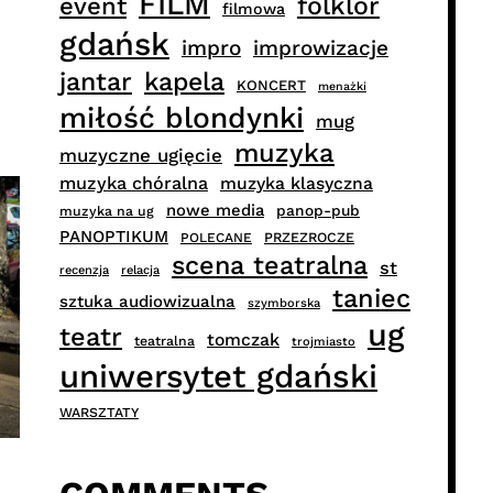
FILM
folklor
event
filmowa
gdańsk
impro
improwizacje
jantar
kapela
KONCERT
menażki
miłość blondynki
mug
muzyka
muzyczne ugięcie
muzyka chóralna
muzyka klasyczna
nowe media
panop-pub
muzyka na ug
PANOPTIKUM
PRZEZROCZE
POLECANE
scena teatralna
st
recenzja
relacja
taniec
sztuka audiowizualna
szymborska
ug
teatr
tomczak
teatralna
trojmiasto
uniwersytet gdański
WARSZTATY