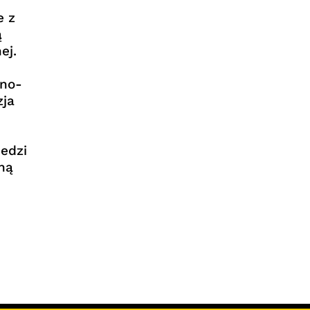
e z
ą
ej.
zno-
zja
edzi
ną