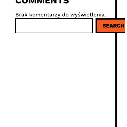
COMMENTS
Brak komentarzy do wyświetlenia.
S
SEARCH
z
u
k
a
j