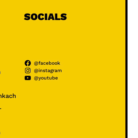
SOCIALS
@facebook
@instagram
ń
@youtube
unkach
–
e
m