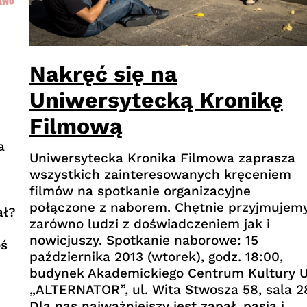
Nakręć się na
Uniwersytecką Kronikę
Filmową
a
Uniwersytecka Kronika Filmowa zaprasza
wszystkich zainteresowanych kręceniem
filmów na spotkanie organizacyjne
połączone z naborem. Chętnie przyjmujem
ał?
zarówno ludzi z doświadczeniem jak i
nowicjuszy. Spotkanie naborowe: 15
oś
października 2013 (wtorek), godz. 18:00,
budynek Akademickiego Centrum Kultury 
„ALTERNATOR”, ul. Wita Stwosza 58, sala 2
Dla nas najważniejszy jest zapał, pasja i