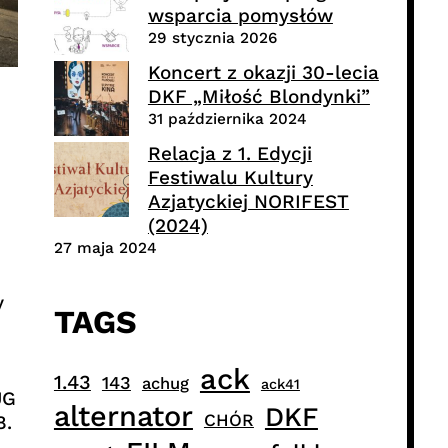
wsparcia pomysłów
29 stycznia 2026
Koncert z okazji 30-lecia
DKF „Miłość Blondynki”
31 października 2024
Relacja z 1. Edycji
Festiwalu Kultury
Azjatyckiej NORIFEST
(2024)
27 maja 2024
y
TAGS
ack
1.43
143
achug
ack41
UG
alternator
DKF
CHÓR
8.