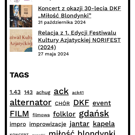
Koncert z okazji 30-lecia DKF
„Miłość Blondynki”
31 października 2024
Relacja z 1. Edycji Festiwalu
Kultury Azjatyckiej NORIFEST
(2024)
27 maja 2024
TAGS
ack
1.43
143
achug
ack41
alternator
DKF
event
CHÓR
gdańsk
FILM
folklor
filmowa
jantar
kapela
impro
improwizacje
miłość blondynki
KONCERT