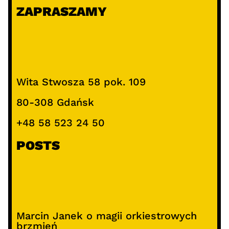
k
ZAPRASZAMY
a
j
Wita Stwosza 58 pok. 109
80-308 Gdańsk
+48 58 523 24 50
POSTS
Marcin Janek o magii orkiestrowych
brzmień