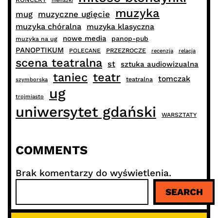
menażki
muzyka
muzyczne ugięcie
mug
muzyka chóralna
muzyka klasyczna
nowe media
panop-pub
muzyka na ug
PANOPTIKUM
PRZEZROCZE
POLECANE
recenzja
relacja
scena teatralna
st
sztuka audiowizualna
taniec
teatr
tomczak
teatralna
szymborska
ug
trojmiasto
uniwersytet gdański
WARSZTATY
COMMENTS
Brak komentarzy do wyświetlenia.
S
SEARCH
z
u