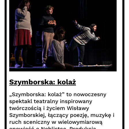
Szymborska: kolaż
„Szymborska: kolaż” to nowoczesny
spektakl teatralny inspirowany
twórczością i życiem Wisławy
Szymborskiej, łączący poezję, muzykę i
ruch sceniczny w wielowymiarową
opowieść o Noblistce. Produkcja