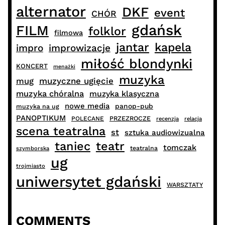
alternator
DKF
event
CHÓR
gdańsk
FILM
folklor
filmowa
jantar
kapela
impro
improwizacje
miłość blondynki
KONCERT
menażki
muzyka
muzyczne ugięcie
mug
muzyka chóralna
muzyka klasyczna
nowe media
panop-pub
muzyka na ug
PANOPTIKUM
PRZEZROCZE
POLECANE
recenzja
relacja
scena teatralna
st
sztuka audiowizualna
taniec
teatr
tomczak
teatralna
szymborska
ug
trojmiasto
uniwersytet gdański
WARSZTATY
COMMENTS