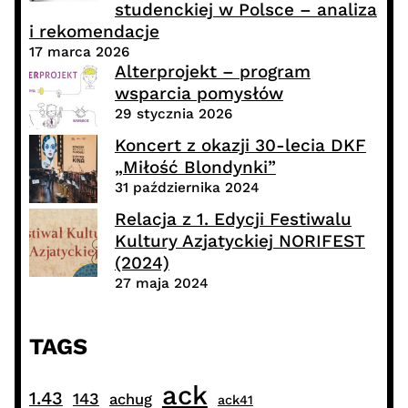
studenckiej w Polsce – analiza
i rekomendacje
17 marca 2026
Alterprojekt – program
wsparcia pomysłów
29 stycznia 2026
Koncert z okazji 30-lecia DKF
„Miłość Blondynki”
31 października 2024
Relacja z 1. Edycji Festiwalu
Kultury Azjatyckiej NORIFEST
(2024)
27 maja 2024
TAGS
ack
1.43
143
achug
ack41