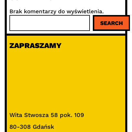
Brak komentarzy do wyświetlenia.
S
SEARCH
z
u
k
ZAPRASZAMY
a
j
Wita Stwosza 58 pok. 109
80-308 Gdańsk