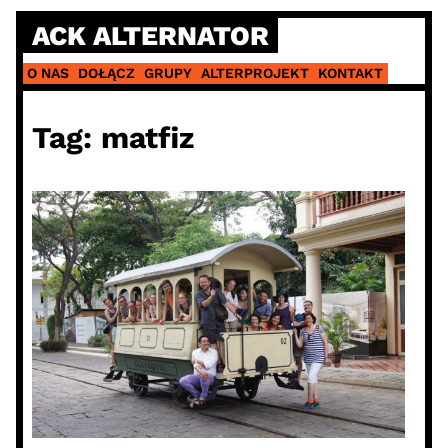
Skip
ACK ALTERNATOR
to
content
O NAS
DOŁĄCZ
GRUPY
ALTERPROJEKT
KONTAKT
Tag:
matfiz