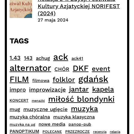
Kultury Azjatyckiej NORIFEST
(2024)
27 maja 2024
TAGS
ack
1.43
143
achug
ack41
alternator
DKF
event
CHÓR
gdańsk
FILM
folklor
filmowa
jantar
kapela
impro
improwizacje
miłość blondynki
KONCERT
menażki
muzyka
muzyczne ugięcie
mug
muzyka chóralna
muzyka klasyczna
nowe media
panop-pub
muzyka na ug
PANOPTIKUM
PRZEZROCZE
POLECANE
recenzja
relacja