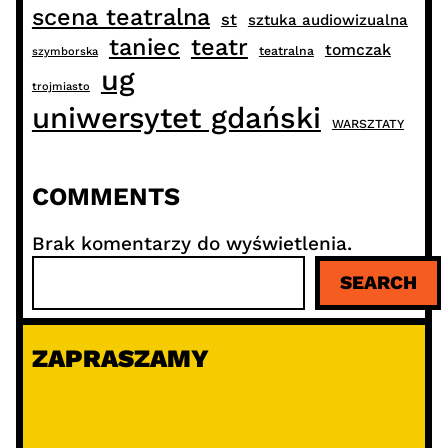
scena teatralna
st
sztuka audiowizualna
taniec
teatr
tomczak
teatralna
szymborska
ug
trojmiasto
uniwersytet gdański
WARSZTATY
COMMENTS
Brak komentarzy do wyświetlenia.
S
SEARCH
z
u
k
ZAPRASZAMY
a
j