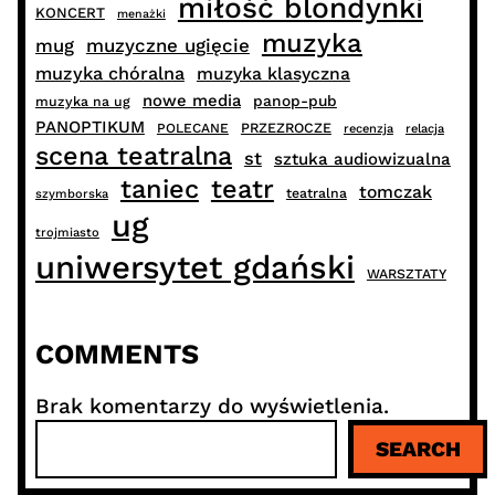
miłość blondynki
KONCERT
menażki
muzyka
muzyczne ugięcie
mug
muzyka chóralna
muzyka klasyczna
nowe media
panop-pub
muzyka na ug
PANOPTIKUM
PRZEZROCZE
POLECANE
recenzja
relacja
scena teatralna
st
sztuka audiowizualna
taniec
teatr
tomczak
teatralna
szymborska
ug
trojmiasto
uniwersytet gdański
WARSZTATY
COMMENTS
Brak komentarzy do wyświetlenia.
S
SEARCH
z
u