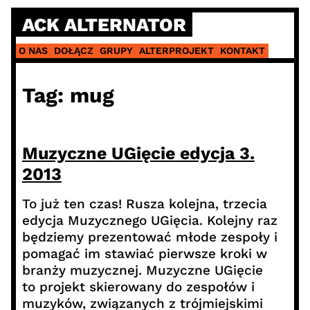
Skip
ACK ALTERNATOR
to
content
O NAS
DOŁĄCZ
GRUPY
ALTERPROJEKT
KONTAKT
Tag:
mug
Muzyczne UGięcie edycja 3.
2013
To już ten czas! Rusza kolejna, trzecia
edycja Muzycznego UGięcia. Kolejny raz
będziemy prezentować młode zespoły i
pomagać im stawiać pierwsze kroki w
branży muzycznej. Muzyczne UGięcie
to projekt skierowany do zespołów i
muzyków, związanych z trójmiejskimi