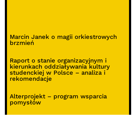
Marcin Janek o magii orkiestrowych
brzmień
Raport o stanie organizacyjnym i
kierunkach oddziaływania kultury
studenckiej w Polsce – analiza i
rekomendacje
Alterprojekt – program wsparcia
pomysłów
Koncert z okazji 30-lecia DKF „Miłość
Blondynki”