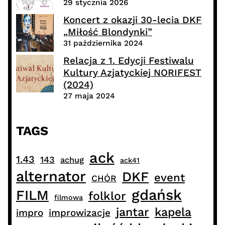
29 stycznia 2026
Koncert z okazji 30-lecia DKF
„Miłość Blondynki”
31 października 2024
Relacja z 1. Edycji Festiwalu
Kultury Azjatyckiej NORIFEST
(2024)
27 maja 2024
TAGS
ack
1.43
143
achug
ack41
alternator
DKF
event
CHÓR
gdańsk
FILM
folklor
filmowa
jantar
kapela
impro
improwizacje