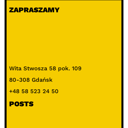
k
ZAPRASZAMY
a
j
Wita Stwosza 58 pok. 109
80-308 Gdańsk
+48 58 523 24 50
POSTS