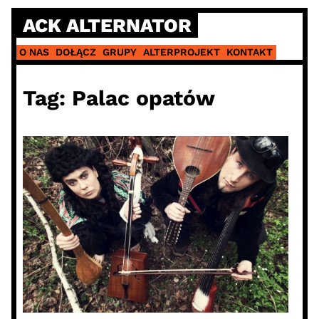
Skip
ACK ALTERNATOR
to
content
O NAS
DOŁĄCZ
GRUPY
ALTERPROJEKT
KONTAKT
Tag:
Palac opatów