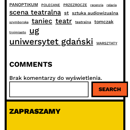
PANOPTIKUM
PRZEZROCZE
POLECANE
recenzja
relacja
scena teatralna
st
sztuka audiowizualna
taniec
teatr
tomczak
teatralna
szymborska
ug
trojmiasto
uniwersytet gdański
WARSZTATY
COMMENTS
Brak komentarzy do wyświetlenia.
S
SEARCH
z
u
k
ZAPRASZAMY
a
j