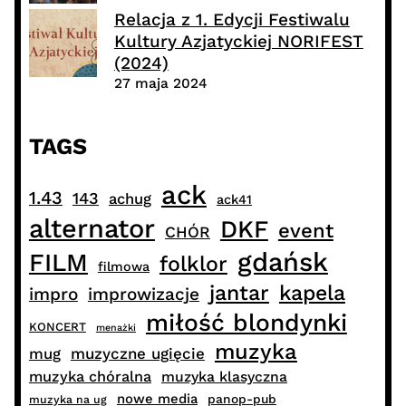
Relacja z 1. Edycji Festiwalu
Kultury Azjatyckiej NORIFEST
(2024)
27 maja 2024
TAGS
ack
1.43
143
achug
ack41
alternator
DKF
event
CHÓR
gdańsk
FILM
folklor
filmowa
jantar
kapela
impro
improwizacje
miłość blondynki
KONCERT
menażki
muzyka
muzyczne ugięcie
mug
muzyka chóralna
muzyka klasyczna
nowe media
panop-pub
muzyka na ug